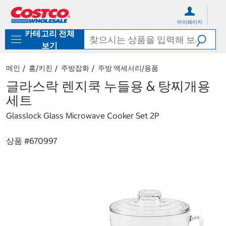
컨
메
텐
뉴
마이페이지
츠
로
카테고리 전체
로
바
바
로
보기
로
가
가
기
메인
홈/키친
주방잡화
주방 액세서리/용품
기
글라스락 렌지쿡 누들용 & 탕찌개용
세트
Glasslock Glass Microwave Cooker Set 2P
상품 #
670997