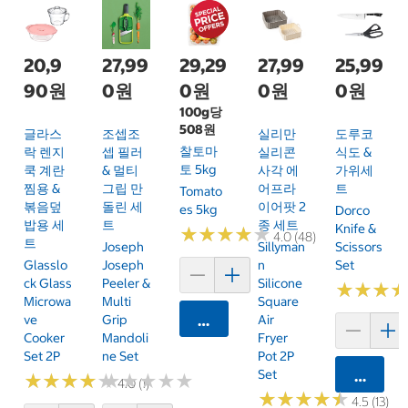
20,9
27,99
29,29
27,99
25,99
90원
0원
0원
0원
0원
100g당
508원
글라스
조셉조
실리만
도루코
찰토마
락 렌지
셉 필러
실리콘
식도 &
토 5kg
쿡 계란
& 멀티
사각 에
가위세
찜용 &
그립 만
어프라
트
Tomato
볶음덮
돌린 세
이어팟 2
Es 5kg
Dorco
밥용 세
트
종 세트
Knife &
★
★
★
★
★
★
★
★
★
★
4.0 (48)
트
Joseph
Sillyman
Scissors
Glasslo
Joseph
N
Set
Ck Glass
Peeler &
Silicone
★
★
★
★
★
★
Microwa
Multi
Square
Ve
Grip
카트에 담기
Air
Cooker
Mandoli
Fryer
Set 2P
Ne Set
Pot 2P
Set
카트에 
★
★
★
★
★
★
★
★
★
★
★
★
★
★
★
★
★
★
★
★
4.0 (1)
★
★
★
★
★
★
★
★
★
★
4.5 (13)