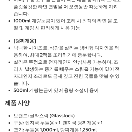
쫄깃쫄깃한 라면 면발을 더 오랫동안 따뜻하게 지켜
줍니다.
1000ml 계량눈금이 있어 조리 시 최적의 라면 물 조
절 및 계량 시 편리하게 사용 가능
[탕찌개용]
넉넉한 사이즈로, 식감을 살리는 냄비형 디자인을 적
용하여, 최대 2팩을 조리하기에 충분합니다.
실리콘 뚜껑으로 전자레인지 안심사용 가능하며, 조
리 시 발생하는 증기를 빼주는 스팀홀 기능이 있어 전
자레인지 조리로도 금새 깊고 진한 국물을 맛볼 수 있
습니다.
500ml 계랑눈금이 있어 용량 조절이 용이
제품 사양
브랜드: 글라스락 (Glasslock)
구성: 렌지쿡 누들용 x 1, 렌지쿡 탕찌개용 x 1
크기: 누들용 1,000ml, 탕찌개용 1,250ml