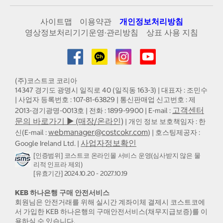
사이트맵
이용약관
개인정보처리방침
영상정보처리기기운영·관리방침
상표 사용 지침
(주)코스트코 코리아
14347 경기도 광명시 일직로 40 (일직동 163-3) | 대표자 : 조민수
| 사업자 등록번호 : 107-81-63829 | 통신판매업 신고번호 : 제
고객센터
2013-경기광명-0013호 | 전화 : 1899-9900 | E-mail :
문의 바로가기 ▶ (매장/온라인)
| 개인 정보 보호책임자 : 한
webmanager@costcokr.com
신(E-mail :
) | 호스팅제공자 :
사업자정보확인
Google Ireland Ltd. |
[인증범위] 코스트코 온라인몰 서비스 운영(심사받지 않은 물
리적 인프라 제외)
[유효기간] 2024.10.20 - 2027.10.19
KEB 하나은행 구매 안전서비스
회원님은 안전거래를 위해 실시간 계좌이체 결제시 코스트코에
서 가입한 KEB 하나은행의 구매안전서비스(채무지급보증)를 이
용하실 수 있습니다.