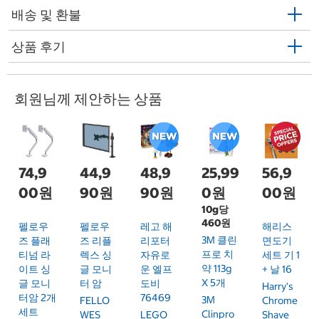
배송 및 환불
상품 후기
회원님께 제안하는 상품
74,9
44,9
48,9
25,99
56,9
00원
90원
90원
0원
00원
10g당
460원
펠로우
펠로우
레고 해
해리스
3M 클린
즈 플래
즈 리플
리포터
면도기
프로 치
티넘 라
렉스 싱
자유로
세트 기 1
약 113g
이트 싱
글 모니
운 엘프
+ 날 16
X 5개
글 모니
터 암
도비
Harry's
터암 2개
76469
3M
FELLO
Chrome
세트
Clinpro
WES
LEGO
Shave