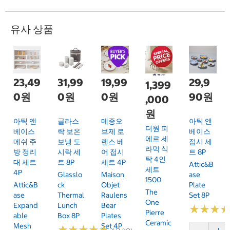
유사 상품
23,49
31,99
19,99
29,9
1,399
0원
0원
0원
90원
,000
원
아틱 앤
글라스
메종오
아틱 앤
더원 피
베이스
락 보온
브제 로
베이스
에르 세
메쉬 주
보냉 도
렌스 베
접시 세
라믹 식
방 정리
시락 세
어 접시
트 8P
탁 4인
대 세트
트 8P
세트 4P
Attic&B
세트
4P
Glasslo
Maison
Ase
1500
Attic&B
Ck
Objet
Plate
The
Ase
Thermal
Raulens
Set 8P
One
Expand
Lunch
Bear
★
★
★
★
★
★
Pierre
Able
Box 8P
Plates
Ceramic
Mesh
Set 4P
★
★
★
★
★
★
★
★
★
★