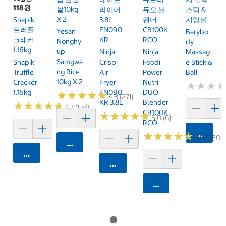
118원
쌀10kg
라이어
듀오 블
스틱 &
X 2
Snapik
3.8L
렌더
지압볼
트러플
FN090
CB100K
Yesan
Barybo
크래커
KR
RCO
Nonghy
Dy
1.16kg
Up
Ninja
Ninja
Massag
Samgwa
Snapik
Crispi
Foodi
E Stick &
Ng Rice
Truffle
Air
Power
Ball
10kg X 2
Cracker
Fryer
Nutri
★
★
★
★
★
★
1.16kg
FN090
DUO
★
★
★
★
★
★
★
★
★
★
4.8 (271)
KR 3.8L
Blender
★
★
★
★
★
★
★
★
★
★
4.7 (159)
CB100K
★
★
★
★
★
★
★
★
★
★
5.0 (6)
RCO
카트에 
★
★
★
★
★
★
★
★
★
★
4.8 (250)
카트에 담기
카트에 담기
카트에 담기
카트에 담기