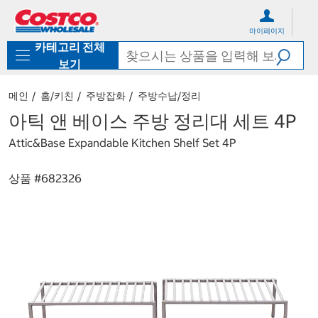
컨
메
텐
뉴
마이페이지
츠
로
카테고리 전체
로
바
바
로
보기
로
가
가
기
메인
홈/키친
주방잡화
주방수납/정리
기
아틱 앤 베이스 주방 정리대 세트 4P
Attic&Base Expandable Kitchen Shelf Set 4P
상품 #
682326