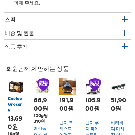
피해 주세요.
스펙
배송 및 환불
상품 후기
회원님께 제안하는 상품
Costco
66,9
191,9
105,9
51,90
Grocer
00원
00원
00원
0원
y
100g당
13,69
310원
닌자 크
닌자 푸
바리바
0원
예산농
리스피
디 파워
디 마사
10g당
협 삼광
에어프
뉴트리
지 릴렉