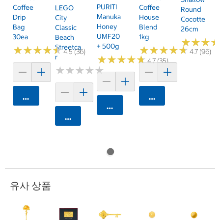
PURITI
Coffee
Coffee
LEGO
Round
Manuka
Drip
House
City
Cocotte
Honey
Bag
Blend
Classic
26cm
UMF20
30ea
1kg
Beach
★
★
★
★
★
★
+ 500g
Streetca
★
★
★
★
★
★
★
★
★
★
★
★
★
★
★
★
★
★
★
★
4.5 (36)
4.7 (96)
R
★
★
★
★
★
★
★
★
★
★
4.7 (35)
★
★
★
★
★
★
★
★
★
★
카트에 담기
카트에 담기
카트에 담기
카트에 담기
유사 상품