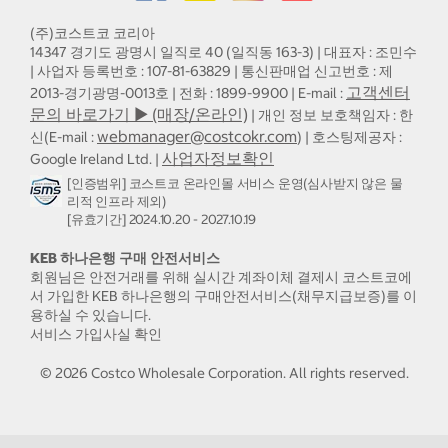
(주)코스트코 코리아
14347 경기도 광명시 일직로 40 (일직동 163-3) | 대표자 : 조민수
| 사업자 등록번호 : 107-81-63829 | 통신판매업 신고번호 : 제
고객센터
2013-경기광명-0013호 | 전화 : 1899-9900 | E-mail :
문의 바로가기 ▶ (매장/온라인)
| 개인 정보 보호책임자 : 한
webmanager@costcokr.com
신(E-mail :
) | 호스팅제공자 :
사업자정보확인
Google Ireland Ltd. |
[인증범위] 코스트코 온라인몰 서비스 운영(심사받지 않은 물
리적 인프라 제외)
[유효기간] 2024.10.20 - 2027.10.19
KEB 하나은행 구매 안전서비스
회원님은 안전거래를 위해 실시간 계좌이체 결제시 코스트코에
서 가입한 KEB 하나은행의 구매안전서비스(채무지급보증)를 이
용하실 수 있습니다.
서비스 가입사실 확인
©
2026
Costco Wholesale Corporation.
All rights reserved.