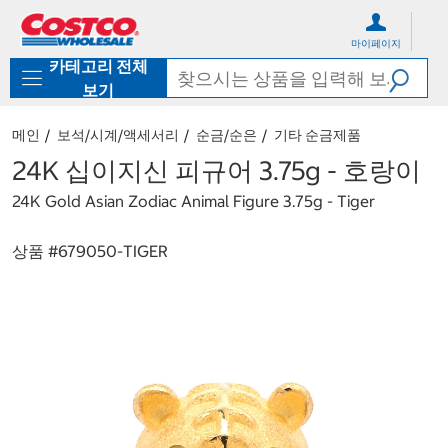
컨
메
텐
뉴
마이페이지
츠
로
카테고리 전체
로
바
바
로
보기
로
가
가
기
메인
보석/시계/액세서리
순금/순은
기타 순금제품
기
24K 십이지신 피규어 3.75g - 호랑이
24K Gold Asian Zodiac Animal Figure 3.75g - Tiger
상품 #
679050-TIGER