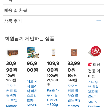
배송 및 환불
상품 후기
회원님께 제안하는 상품
30,9
96,9
109,9
33,99
회원
90원
00원
00원
0원
전용 아
10g당
100g당
10g당
이템
968원
21,980
340원
레고 시
스타우
원
모모스
모모스
티 클래
브 원형
Puriti 마
커피 드
커피 하
식 비치
꼬꼬떼
누카 꿀
립백커
우스 블
스트리
26cm
UMF20
피 30입
렌드 1kg
트카
Staub
+ 500g
60506
Momos
Momos
Shallow