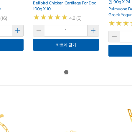
인 90g X 24
Bellbird Chicken Cartilage For Dog
0
100g X 10
Pulmuone D
Greek Yogur
★
★
★
★
★
★
★
★
★
★
 (16)
4.8 (5)
★
★
★
★
★
★
기
카트에 담기