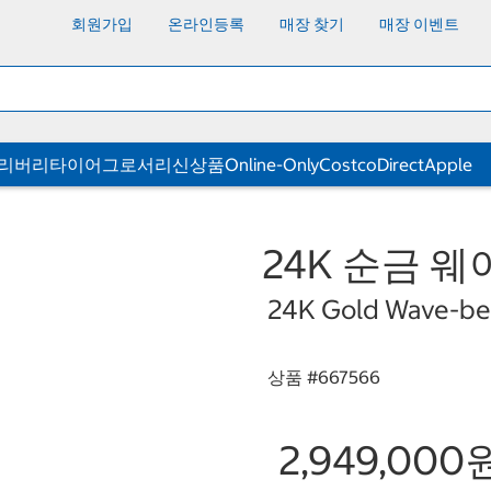
회원가입
온라인등록
매장 찾기
매장 이벤트
딜리버리
타이어
그로서리
신상품
Online-Only
CostcoDirect
Apple
24K 순금 웨이
24K Gold Wave-belt
상품 #
667566
2,949,000