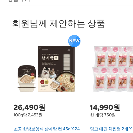
회원님께 제안하는 상품
26,490원
14,990원
100g당 2,453원
한 개당 750원
조공 한방보양식 삼계탕 컵 45g X 24
딩고 애견 치킨껌 2개 X 