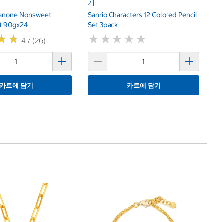
개
anone Nonsweet
Sanrio Characters 12 Colored Pencil
t 90gx24
Set 3pack
★
★
★
★
★
★
★
★
★
★
★
★
★
★
4.7 (26)
카트에 담기
카트에 담기