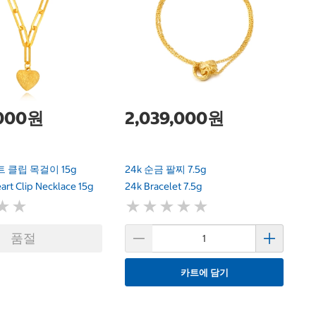
2
24
2
,000원
2,039,000원
트 클립 목걸이 15g
24k 순금 팔찌 7.5g
rt Clip Necklace 15g
24k Bracelet 7.5g
★
★
★
★
★
★
★
★
★
★
★
★
★
★
품절
카트에 담기