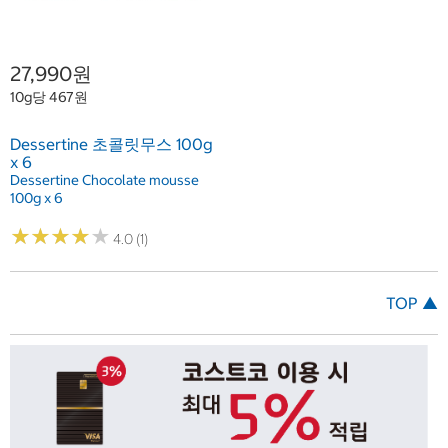
27,990원
10g당 467원
Dessertine 초콜릿무스 100g
x 6
Dessertine Chocolate mousse
100g x 6
★
★
★
★
★
★
★
★
★
★
4.0 (1)
TOP ▲