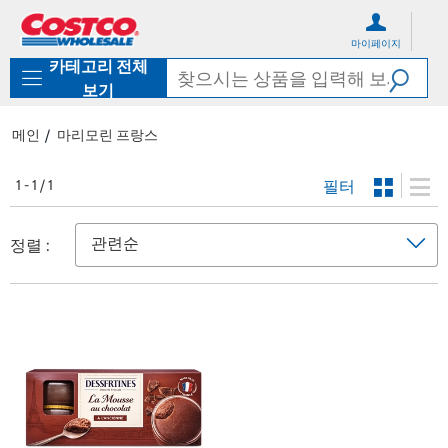
컨
메
텐
뉴
마이페이지
츠
로
카테고리 전체
로
바
바
로
보기
로
가
가
기
메인
마리모린 프랑스
기
필터
1 - 1 / 1
정렬 :