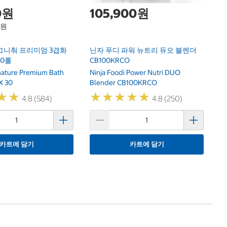
0원
105,900원
1원
그니춰 프리미엄 3겹화
닌자 푸디 파워 뉴트리 듀오 블렌더
30롤
CB100KRCO
gnature Premium Bath
Ninja Foodi Power Nutri DUO
X 30
Blender CB100KRCO
★
★
★
★
★
★
★
★
★
★
★
★
★
★
4.8 (584)
4.8 (250)
카트에 담기
카트에 담기