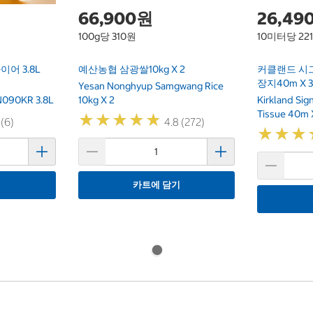
66,900원
26,49
100g당 310원
10미터당 22
어 3.8L
예산농협 삼광쌀10kg X 2
커클랜드 시
장지40m X 
Yesan Nonghyup Samgwang Rice
 FN090KR 3.8L
10kg X 2
Kirkland Si
Tissue 40m 
★
★
★
★
★
★
★
★
★
★
 (6)
4.8 (272)
★
★
★
★
★
★
기
카트에 담기