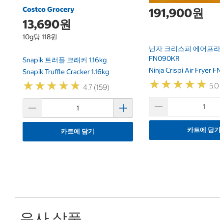
Costco Grocery
191,900원
13,690원
10g당 118원
닌자 크리스피 에어프라이
FN090KR
Snapik 트러플 크래커 1.16kg
Ninja Crispi Air Fryer
Snapik Truffle Cracker 1.16kg
★
★
★
★
★
★
★
★
★
★
★
★
★
★
★
★
★
★
★
★
5.0
4.7 (159)
카트에 담
카트에 담기
유사 상품