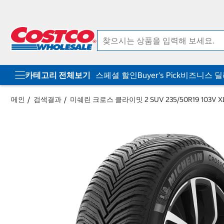
컨
메
텐
뉴
츠
로
로
바
바
로
로
가
가
기
기
카테고리 전체보기
스페셜 할인
Buyer's Pick
비즈니스 
메인
검색결과
미쉐린 크로스 클라이밋 2 SUV 235/50R19 103V X