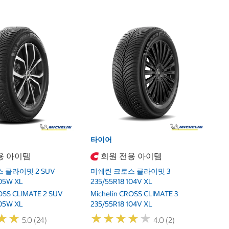
타
미
2
M
2
타이어
용 아이템
회원 전용 아이템
 클라이밋 2 SUV
미쉐린 크로스 클라이밋 3
105W XL
235/55R18 104V XL
ROSS CLIMATE 2 SUV
Michelin CROSS CLIMATE 3
105W XL
235/55R18 104V XL
★
★
★
★
★
★
★
★
★
★
★
★
★
★
5.0 (24)
4.0 (2)