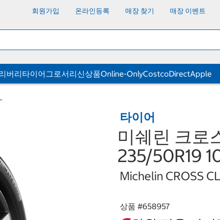
회원가입
온라인등록
매장 찾기
매장 이벤트
딜리버리
타이어
그로서리
신상품
Online-Only
CostcoDirect
Apple
L
타이어
미쉐린 크로스
235/50R19 1
Michelin CROSS C
상품 #
658957