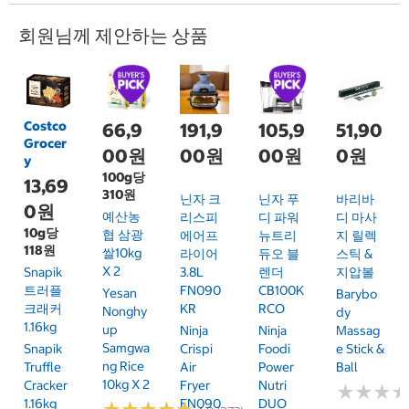
회원님께 제안하는 상품
Costco
66,9
191,9
105,9
51,90
Grocer
00원
00원
00원
0원
y
100g당
13,69
310원
닌자 크
닌자 푸
바리바
0원
예산농
리스피
디 파워
디 마사
10g당
협 삼광
에어프
뉴트리
지 릴렉
118원
쌀10kg
라이어
듀오 블
스틱 &
X 2
Snapik
3.8L
렌더
지압볼
트러플
FN090
CB100K
Yesan
Barybo
크래커
KR
RCO
Nonghy
Dy
1.16kg
Up
Ninja
Ninja
Massag
Samgwa
Snapik
Crispi
Foodi
E Stick &
Ng Rice
Truffle
Air
Power
Ball
10kg X 2
Cracker
Fryer
Nutri
★
★
★
★
★
★
1.16kg
FN090
DUO