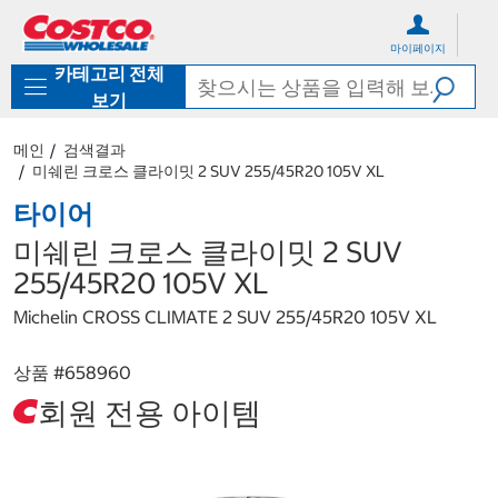
컨
메
텐
뉴
마이페이지
츠
로
카테고리 전체
로
바
바
로
보기
로
가
가
기
메인
검색결과
기
미쉐린 크로스 클라이밋 2 SUV 255/45R20 105V XL
타이어
미쉐린 크로스 클라이밋 2 SUV
255/45R20 105V XL
Michelin CROSS CLIMATE 2 SUV 255/45R20 105V XL
상품 #
658960
회원 전용 아이템