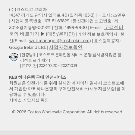
(주)코스트코 코리아
14347 경기도 광명시 일직로 40 (일직동 163-3) | 대표자 : 조민수
| 사업자 등록번호 : 107-81-63829 | 통신판매업 신고번호 : 제
고객센터
2013-경기광명-0013호 | 전화 : 1899-9900 | E-mail :
문의 바로가기 ▶ (매장/온라인)
| 개인 정보 보호책임자 : 한
webmanager@costcokr.com
신(E-mail :
) | 호스팅제공자 :
사업자정보확인
Google Ireland Ltd. |
[인증범위] 코스트코 온라인몰 서비스 운영(심사받지 않은 물
리적 인프라 제외)
[유효기간] 2024.10.20 - 2027.10.19
KEB 하나은행 구매 안전서비스
회원님은 안전거래를 위해 실시간 계좌이체 결제시 코스트코에
서 가입한 KEB 하나은행의 구매안전서비스(채무지급보증)를 이
용하실 수 있습니다.
서비스 가입사실 확인
©
2026
Costco Wholesale Corporation.
All rights reserved.