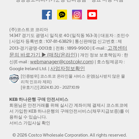
(주)코스트코 코리아
14347 경기도 광명시 일직로 40 (일직동 163-3) | 대표자 : 조민수
| 사업자 등록번호 : 107-81-63829 | 통신판매업 신고번호 : 제
고객센터
2013-경기광명-0013호 | 전화 : 1899-9900 | E-mail :
문의 바로가기 ▶ (매장/온라인)
| 개인 정보 보호책임자 : 한
webmanager@costcokr.com
신(E-mail :
) | 호스팅제공자 :
사업자정보확인
Google Ireland Ltd. |
[인증범위] 코스트코 온라인몰 서비스 운영(심사받지 않은 물
리적 인프라 제외)
[유효기간] 2024.10.20 - 2027.10.19
KEB 하나은행 구매 안전서비스
회원님은 안전거래를 위해 실시간 계좌이체 결제시 코스트코에
서 가입한 KEB 하나은행의 구매안전서비스(채무지급보증)를 이
용하실 수 있습니다.
서비스 가입사실 확인
©
2026
Costco Wholesale Corporation.
All rights reserved.