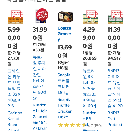
Costco
5,99
31,99
4,29
11,39
Grocer
0,00
0원
9,00
0,00
y
한 개당
0원
0원
0원
13,69
433원
한 개당
1장당
한 개당
0원
뉴트리
27,731
26,869
94,917
10g당
원 루테
원
원
원
118원
인 지아
그레인
뉴트리
BNR17
잔틴
Snapik
온 카무
원 BB
다이어
164,아
트러플
트 브랜
Lab 파
트 유산
스타잔
크래커
드밀 효
인애플
균 비에
틴 60캡
1.16kg
소 3g X
효소 3g
날씬 에
슐
Snapik
60포 X
X 90포
스 55캡
Nutrion
Truffle
216
X 160개
슐 X 120
E Lutein
Cracker
Grainon
Nutrion
BNR17
Zeaxant
1.16kg
Kamut
E BB
Diet
Hin 164,
★
★
★
★
★
★
★
★
★
★
Brand
Lab
Probioti
4.7 (159)
Astaxan
Wheat
Pineapp
Cs