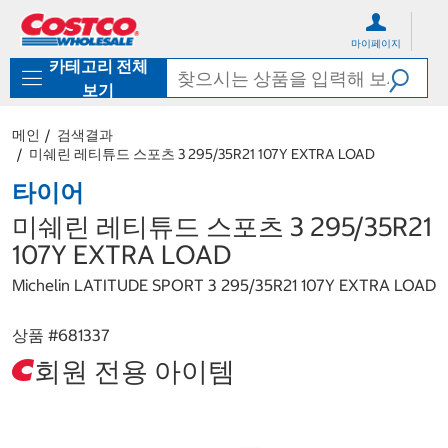
컨
메
텐
뉴
마이페이지
츠
로
카테고리 전체
로
바
바
로
보기
로
가
가
기
메인
검색결과
기
미쉐린 레티튜드 스포츠 3 295/35R21 107Y EXTRA LOAD
타이어
미쉐린 레티튜드 스포츠 3 295/35R21
107Y EXTRA LOAD
Michelin LATITUDE SPORT 3 295/35R21 107Y EXTRA LOAD
상품 #
681337
회원 전용 아이템