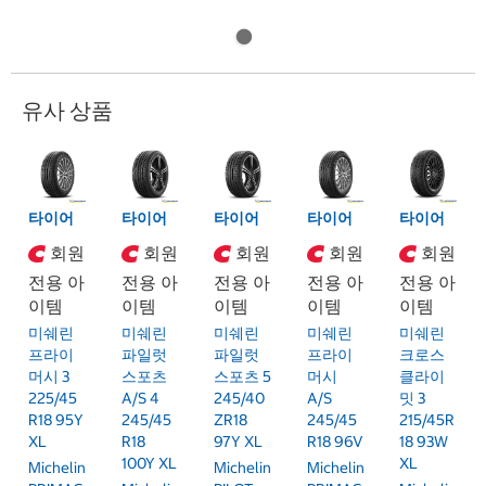
유사 상품
타이어
타이어
타이어
타이어
타이어
회원
회원
회원
회원
회원
전용 아
전용 아
전용 아
전용 아
전용 아
이템
이템
이템
이템
이템
미쉐린
미쉐린
미쉐린
미쉐린
미쉐린
프라이
파일럿
파일럿
프라이
크로스
머시 3
스포츠
스포츠 5
머시
클라이
225/45
A/S 4
245/40
A/S
밋 3
R18 95Y
245/45
ZR18
245/45
215/45R
XL
R18
97Y XL
R18 96V
18 93W
100Y XL
XL
Michelin
Michelin
Michelin