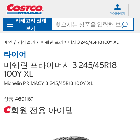
컨
메
텐
뉴
마이페이지
츠
로
카테고리 전체
로
바
바
로
보기
로
가
가
기
메인
검색결과
미쉐린 프라이머시 3 245/45R18 100Y XL
기
타이어
미쉐린 프라이머시 3 245/45R18
100Y XL
Michelin PRIMACY 3 245/45R18 100Y XL
상품 #
601167
회원 전용 아이템