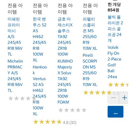
한 개당
전용 아
전용 아
전용 아
전용 아
854원
이템
이템
이템
이템
볼빅 플
미쉐린
한국 벤
금호 마
피렐리
라이온 2
프라이
투스 S2
제스티X
스콜피
피스 골
머시
AS
솔루스
온 MS
프공 24
A/S
H462
TA92
255/60
개
245/45
245/45
245/45
R19
Volvik
R18 96V
R18
ZR18
113W XL
Fly On
TL
100W
100W
Pirelli
2-Piece
XL
Michelin
KUMHO
SCORPI
Golf
PRIMAC
Hankoo
Majesty
ON MS
Ball
Y A/S
K
X Solus
255/60
24ea
245/45
Ventus
TA92
R19
★
★
★
★
★
★
R18 96V
S2 AS
245/45
113W XL
TL
H462
ZR18
★
★
★
★
★
★
★
★
★
★
5.0 (2)
245/45
100W
★
★
★
★
★
★
★
★
★
★
R18
FOAM
100W
★
★
★
★
★
★
★
★
★
★
카트에 
XL
★
★
★
★
★
★
★
★
★
★
4.8 (30)