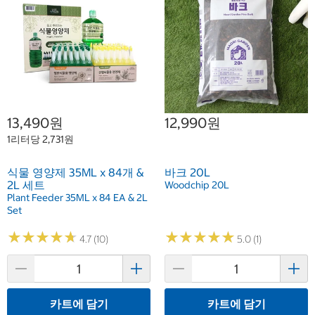
13,490원
12,990원
1리터당 2,731원
식물 영양제 35ML x 84개 &
바크 20L
2L 세트
Woodchip 20L
Plant Feeder 35ML x 84 EA & 2L
Set
★
★
★
★
★
★
★
★
★
★
★
★
★
★
★
★
★
★
★
★
4.7 (10)
5.0 (1)
카트에 담기
카트에 담기