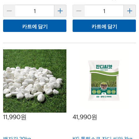
카트에 담기
카트에 담기
11,990원
41,990원
백자갈 20kg
KG 톨훼스큐 잔디 씨앗 3kg