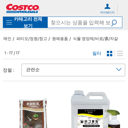
컨
메
텐
뉴
마이페이지
츠
로
카테고리 전체
로
바
바
로
보기
로
가
가
기
메인
파티오/정원/창고
원예용품
식물 영양제/비료/흙/자갈
기
필터
1 - 17 / 17
정렬 :