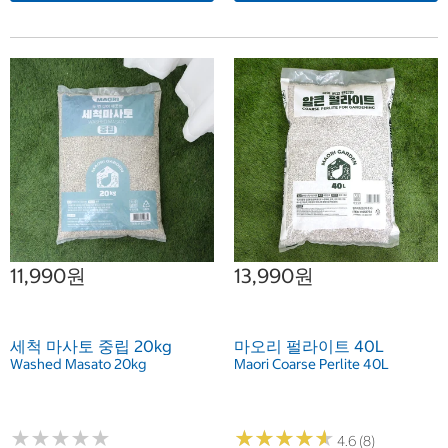
11,990원
13,990원
세척 마사토 중립 20kg
마오리 펄라이트 40L
Washed Masato 20kg
Maori Coarse Perlite 40L
★
★
★
★
★
★
★
★
★
★
★
★
★
★
★
★
★
★
★
★
4.6 (8)