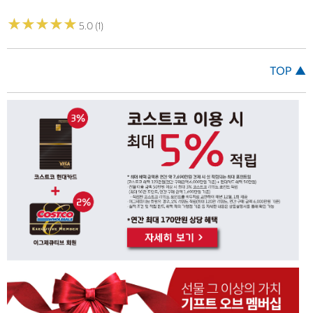
★
★
★
★
★
★
★
★
★
★
5.0 (1)
TOP ▲