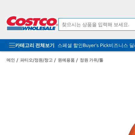
컨
메
텐
뉴
츠
로
로
바
바
로
로
가
가
기
기
카테고리 전체보기
스페셜 할인
Buyer's Pick
비즈니스 
메인
파티오/정원/창고
원예용품
정원 가위/툴