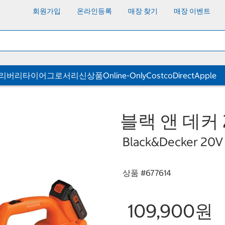
회원가입
온라인등록
매장 찾기
매장 이벤트
딜리버리
타이어
그로서리
신상품
Online-Only
CostcoDirect
Apple
블랙 앤 데커 
Black&Decker 20V 
상품 #
677614
109,900원