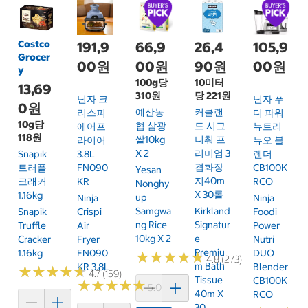
Costco
191,9
66,9
26,4
105,9
Grocer
00원
00원
90원
00원
y
100g당
10미터
13,69
310원
당 221원
닌자 크
닌자 푸
0원
예산농
커클랜
리스피
디 파워
10g당
협 삼광
드 시그
에어프
뉴트리
118원
쌀10kg
니춰 프
라이어
듀오 블
X 2
리미엄 3
Snapik
3.8L
렌더
겹화장
트러플
FN090
CB100K
Yesan
지40m
크래커
KR
RCO
Nonghy
X 30롤
1.16kg
Up
Ninja
Ninja
Samgwa
Kirkland
Snapik
Crispi
Foodi
Ng Rice
Signatur
Truffle
Air
Power
10kg X 2
E
Cracker
Fryer
Nutri
Premiu
1.16kg
FN090
DUO
★
★
★
★
★
★
★
★
★
★
4.8 (273)
M Bath
KR 3.8L
Blender
★
★
★
★
★
★
★
★
★
★
4.7 (159)
Tissue
CB100K
★
★
★
★
★
★
★
★
★
★
5.0 (6)
40m X
RCO
30