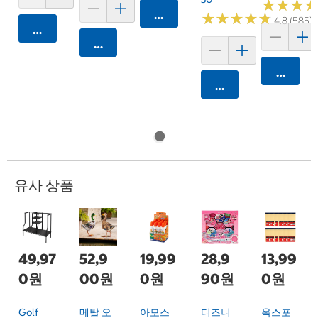
★
★
★
★
★
★
카트에 담기
★
★
★
★
★
★
★
★
★
★
4.8 (585)
카트에 담기
카트에 담기
카트에 
카트에 담기
유사 상품
49,97
52,9
19,99
28,9
13,99
0원
00원
0원
90원
0원
Golf
메탈 오
아모스
디즈니
옥스포