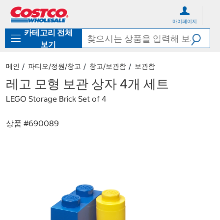
컨
메
텐
뉴
마이페이지
츠
로
카테고리 전체
로
바
바
로
보기
로
가
가
기
메인
파티오/정원/창고
창고/보관함
보관함
기
레고 모형 보관 상자 4개 세트
LEGO Storage Brick Set of 4
상품 #
690089