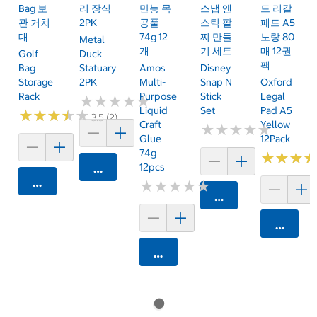
Bag 보
리 장식
만능 목
스냅 앤
드 리갈
관 거치
2PK
공풀
스틱 팔
패드 A5
대
74g 12
찌 만들
노랑 80
Metal
개
기 세트
매 12권
Golf
Duck
팩
Bag
Statuary
Amos
Disney
Storage
2PK
Multi-
Snap N
Oxford
Rack
Purpose
Stick
Legal
★
★
★
★
★
★
★
★
★
★
Liquid
Set
Pad A5
★
★
★
★
★
★
★
★
★
★
3.5 (2)
Craft
Yellow
★
★
★
★
★
★
★
★
★
★
Glue
12Pack
74g
★
★
★
★
★
★
12pcs
카트에 담기
카트에 담기
★
★
★
★
★
★
★
★
★
★
카트에 담기
카트에 
카트에 담기