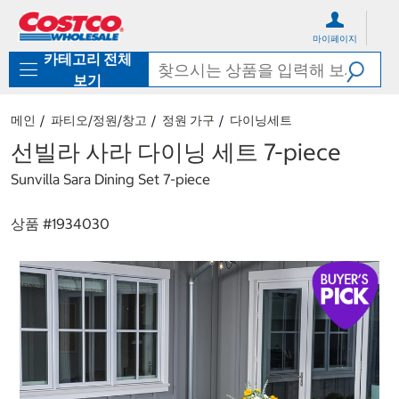
컨
메
텐
뉴
마이페이지
츠
로
카테고리 전체
로
바
바
로
보기
로
가
가
기
메인
파티오/정원/창고
정원 가구
다이닝세트
기
선빌라 사라 다이닝 세트 7-piece
Sunvilla Sara Dining Set 7-piece
상품 #
1934030