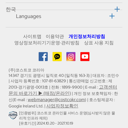
한국
Languages
사이트맵
이용약관
개인정보처리방침
영상정보처리기기운영·관리방침
상표 사용 지침
(주)코스트코 코리아
14347 경기도 광명시 일직로 40 (일직동 163-3) | 대표자 : 조민수
| 사업자 등록번호 : 107-81-63829 | 통신판매업 신고번호 : 제
고객센터
2013-경기광명-0013호 | 전화 : 1899-9900 | E-mail :
문의 바로가기 ▶ (매장/온라인)
| 개인 정보 보호책임자 : 한
webmanager@costcokr.com
신(E-mail :
) | 호스팅제공자 :
사업자정보확인
Google Ireland Ltd. |
[인증범위] 코스트코 온라인몰 서비스 운영(심사받지 않은 물
리적 인프라 제외)
[유효기간] 2024.10.20 - 2027.10.19