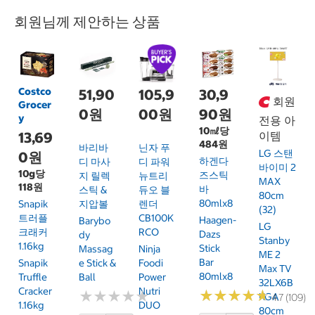
회원님께 제안하는 상품
Costco
51,90
105,9
30,9
회원
Grocer
0원
00원
90원
y
전용 아
10㎖당
13,69
이템
484원
바리바
닌자 푸
LG 스탠
0원
하겐다
디 마사
디 파워
바이미 2
10g당
즈스틱
지 릴렉
뉴트리
MAX
118원
바
스틱 &
듀오 블
80cm
80mlx8
Snapik
지압볼
렌더
(32)
트러플
CB100K
Haagen-
Barybo
LG
크래커
RCO
Dazs
Dy
Stanby
1.16kg
Stick
Massag
Ninja
ME 2
Bar
Snapik
E Stick &
Foodi
Max TV
80mlx8
Truffle
Ball
Power
32LX6B
Cracker
Nutri
★
★
★
★
★
★
★
★
★
★
★
★
★
★
★
★
★
★
★
★
KGA
4.7 (109)
1.16kg
DUO
80cm