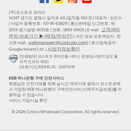
(주)코스트코 코리아
14347 경기도 광명시 일직로 40 (일직동 163-3) | 대표자 : 조민수
| 사업자 등록번호 : 107-81-63829 | 통신판매업 신고번호 : 제
고객센터
2013-경기광명-0013호 | 전화 : 1899-9900 | E-mail :
문의 바로가기 ▶ (매장/온라인)
| 개인 정보 보호책임자 : 한
webmanager@costcokr.com
신(E-mail :
) | 호스팅제공자 :
사업자정보확인
Google Ireland Ltd. |
[인증범위] 코스트코 온라인몰 서비스 운영(심사받지 않은 물
리적 인프라 제외)
[유효기간] 2024.10.20 - 2027.10.19
KEB 하나은행 구매 안전서비스
회원님은 안전거래를 위해 실시간 계좌이체 결제시 코스트코에
서 가입한 KEB 하나은행의 구매안전서비스(채무지급보증)를 이
용하실 수 있습니다.
서비스 가입사실 확인
©
2026
Costco Wholesale Corporation.
All rights reserved.