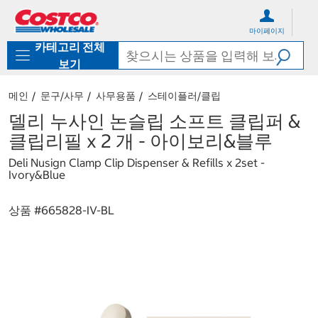
컨
메
텐
뉴
마이페이지
츠
로
카테고리 전체
로
바
바
로
보기
로
가
가
기
메인
문구/사무
사무용품
스테이플러/클립
기
델리 누사인 논슬립 소프트 클립퍼 &
클립리필 x 2 개 - 아이보리&블루
Deli Nusign Clamp Clip Dispenser & Refills x 2set -
Ivory&Blue
상품 #
665828-IV-BL