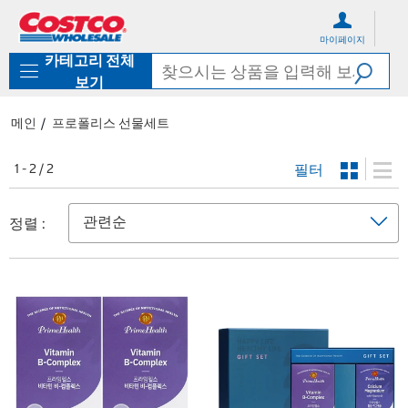
컨
메
텐
뉴
마이페이지
츠
로
카테고리 전체
로
바
바
로
보기
로
가
가
기
메인
프로폴리스 선물세트
기
필터
1 - 2 / 2
정렬 :