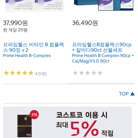
37,990원
36,490원
한 개당 211원
프라임헬스 비타민 B 컴플렉
프라임헬스B컴플렉스90cp
스 90정 x 2
+ 칼마디90ct 선물세트
Prime Health B-Complex
Prime Health B Complex 90cp +
Cal/Mag/Vit.D 90ct
★
★
★
★
★
★
★
★
★
★
★
★
★
★
★
★
★
★
★
★
4.9 (8)
TOP ▲