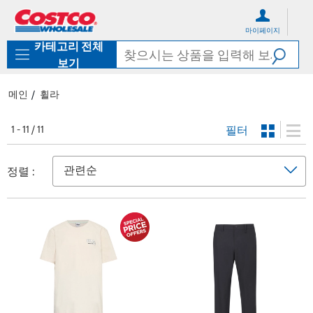
컨
메
텐
뉴
마이페이지
츠
로
카테고리 전체
로
바
바
로
보기
로
가
가
기
메인
휠라
기
필터
1 - 11 / 11
정렬 :