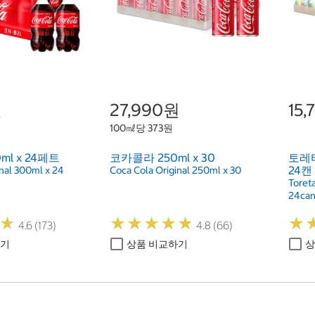
원
27,990원
15
100㎖당 373원
l x 24페트
코카콜라 250ml x 30
토레타
24캔
inal 300ml x 24
Coca Cola Original 250ml x 30
Toret
24ca
★
★
★
★
★
★
★
★
★
★
★
★
★
★
4.6 (173)
4.8 (66)
하기
상품 비교하기
상