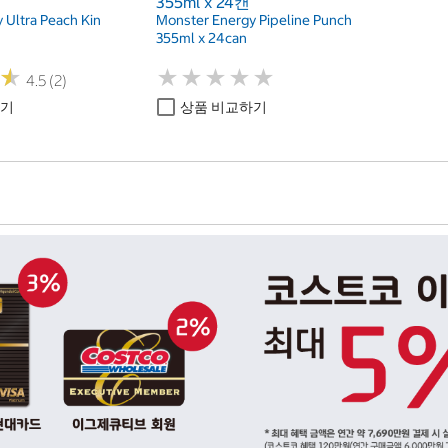
355ml x 24캔
 Ultra Peach Kin
Monster Energy Pipeline Punch
355ml x 24can
★
★
★
★
★
★
★
★
★
★
★
★
4.5 (2)
하기
상품 비교하기