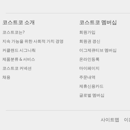
코스트코 소개
코스트코 멤버십
코스트코는?
회원가입
지속 가능을 위한 사회적 가치 경영
회원권 갱신
커클랜드 시그니춰
이그제큐티브 멤버십
제품분류 & 서비스
온라인등록
코스트코 커넥션
마이페이지
채용
주문내역
제휴신용카드
글로벌 멤버십
사이트맵
이