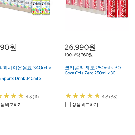
,790원
26,990원
100㎖당 360원
과채이온음료 340ml x
코카콜라 제로 250ml x 30
Coca Cola Zero 250ml x 30
a Sports Drink 340ml x
n
★
★
★
★
★
★
★
★
★
★
★
★
★
★
★
★
★
★
4.8 (11)
4.8 (88)
품 비교하기
상품 비교하기