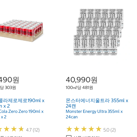
,490원
40,990원
당 303원
100㎖당 481원
라제로제로190ml x
몬스터에너지울트라 355ml x
n x 2
24캔
Cola Zero Zero 190ml x
Monster Energy Ultra 355ml x
 x 2
24can
★
★
★
★
★
★
★
★
★
★
★
★
★
★
★
★
★
★
4.7 (12)
5.0 (2)