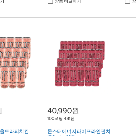
하기
상품 비교하기
상
원
40,990원
100㎖당 481원
울트라피치킨
몬스터에너지파이프라인펀치