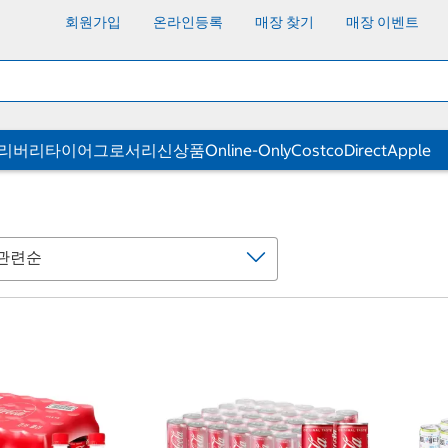
회원가입
온라인등록
매장 찾기
매장 이벤트
딜리버리
타이어
그로서리
신상품
Online-Only
CostcoDirect
Apple