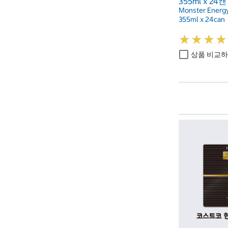
355ml x 24캔
Monster Energy
355ml x 24can
★
★
★
★
★
★
★
★
상품 비교