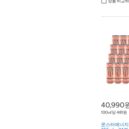
상품 비교
40,990
100㎖당 481원
몬스터에너지