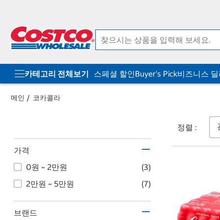
컨
메
텐
뉴
츠
로
로
바
바
로
로
가
가
기
기
카테고리 전체보기
스페셜 할인
Buyer's Pick
비즈니스 
메인
코카콜라
정렬 :
가격
0원 ~ 2만원
(3)
2만원 ~ 5만원
(7)
브랜드