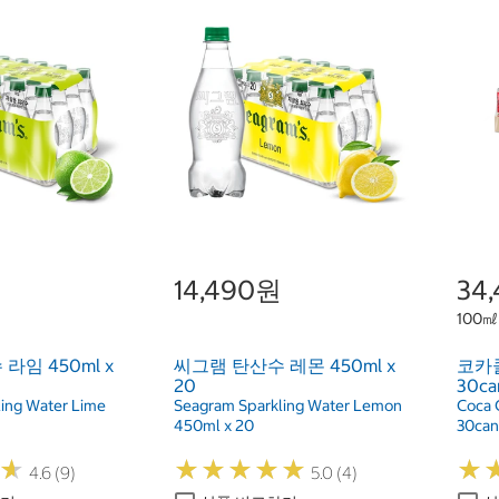
14,490원
34
100㎖
라임 450ml x
씨그램 탄산수 레몬 450ml x
코카콜
20
30ca
ing Water Lime
Seagram Sparkling Water Lemon
Coca 
450ml x 20
30can
★
★
★
★
★
★
★
★
★
★
★
★
★
★
4.6 (9)
5.0 (4)