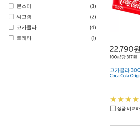
몬스터
(3)
씨그램
(2)
코카콜라
(4)
토레타
(1)
22,790
100㎖당 317원
코카콜라 300m
Coca Cola Orig
★
★
★
★
★
★
★
★
상품 비교