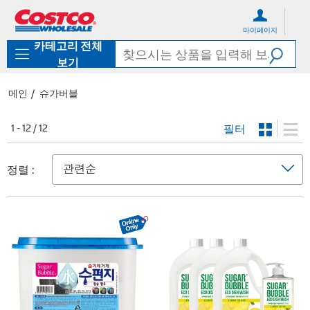
컨
메
텐
뉴
마이페이지
츠
로
카테고리 전체
로
바
바
로
보기
로
가
가
기
메인
슈가버블
기
필터
1 - 12 / 12
정렬 :