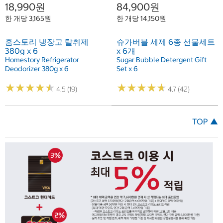
18,990원
84,900원
한 개당 3,165원
한 개당 14,150원
홈스토리 냉장고 탈취제
슈가버블 세제 6종 선물세트
380g x 6
x 6개
Homestory Refrigerator
Sugar Bubble Detergent Gift
Deodorizer 380g x 6
Set x 6
★
★
★
★
★
★
★
★
★
★
★
★
★
★
★
★
★
★
★
★
4.5 (19)
4.7 (42)
TOP ▲