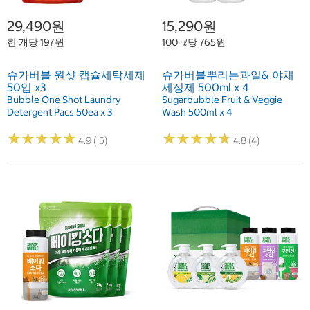
29,490원
15,290원
한 개당 197원
100㎖당 765원
슈가버블 원샷 캡슐세탁세제
슈가버블뿌리는과일& 야채
50입 x3
세정제 500ml x 4
Bubble One Shot Laundry
Sugarbubble Fruit & Veggie
Detergent Pacs 50ea x 3
Wash 500ml x 4
★
★
★
★
★
★
★
★
★
★
★
★
★
★
★
★
★
★
★
★
4.9 (15)
4.8 (4)