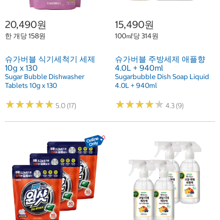
20,490원
15,490원
한 개당 158원
100㎖당 314원
슈가버블 식기세척기 세제
슈가버블 주방세제 애플향
10g x 130
4.0L + 940ml
Sugar Bubble Dishwasher
Sugarbubble Dish Soap Liquid
Tablets 10g x 130
4.0L + 940ml
★
★
★
★
★
★
★
★
★
★
★
★
★
★
★
★
★
★
★
★
5.0 (17)
4.3 (9)