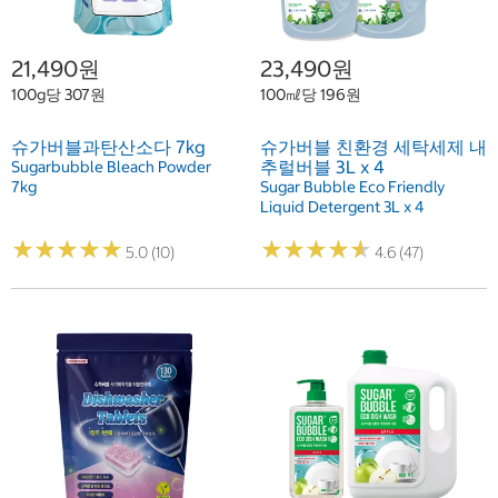
21,490원
23,490원
100g당 307원
100㎖당 196원
슈가버블과탄산소다 7kg
슈가버블 친환경 세탁세제 내
추럴버블 3L x 4
Sugarbubble Bleach Powder
7kg
Sugar Bubble Eco Friendly
Liquid Detergent 3L x 4
★
★
★
★
★
★
★
★
★
★
★
★
★
★
★
★
★
★
★
★
5.0 (10)
4.6 (47)