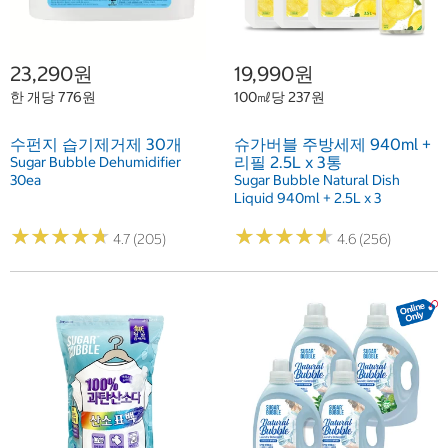
23,290원
19,990원
한 개당 776원
100㎖당 237원
수펀지 습기제거제 30개
슈가버블 주방세제 940ml +
리필 2.5L x 3통
Sugar Bubble Dehumidifier
30ea
Sugar Bubble Natural Dish
Liquid 940ml + 2.5L x 3
★
★
★
★
★
★
★
★
★
★
★
★
★
★
★
★
★
★
★
★
4.7 (205)
4.6 (256)