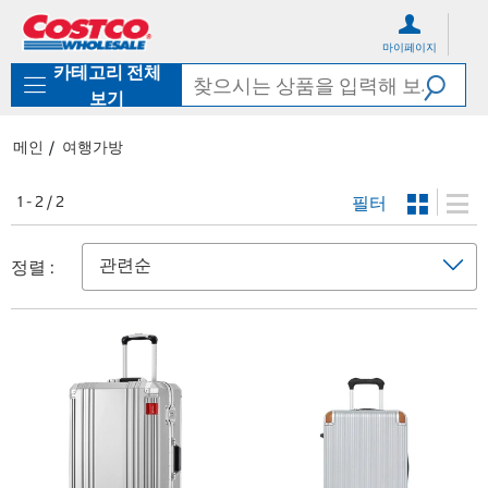
컨
메
텐
뉴
마이페이지
츠
로
카테고리 전체
로
바
바
로
보기
로
가
가
기
메인
여행가방
기
필터
1 - 2 / 2
정렬 :