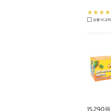
★
★
★
★
★
★
★
★
상품 비교
15,290원