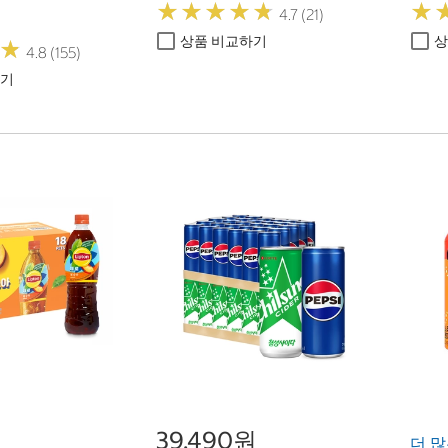
★
★
★
★
★
★
★
★
★
★
★
★
4.7 (21)
상품 비교하기
상
★
★
4.8 (155)
하기
39,490원
더 많