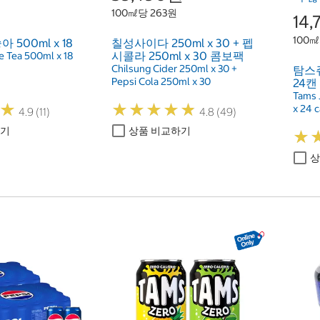
100㎖당 263원
14
100㎖
500ml x 18
칠성사이다 250ml x 30 + 펩
시콜라 250ml x 30 콤보팩
e Tea 500ml x 18
Chilsung Cider 250ml x 30 +
탐스쥬
Pepsi Cola 250ml x 30
24캔
Tams 
★
★
★
★
★
★
★
★
★
★
★
★
x 24 
4.9 (11)
4.8 (49)
하기
상품 비교하기
★
★
상