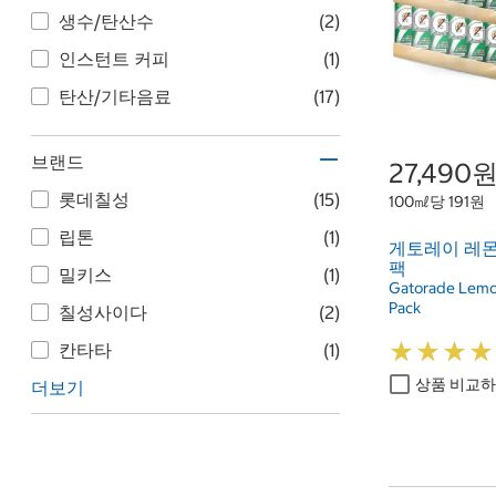
생수/탄산수
(2)
인스턴트 커피
(1)
탄산/기타음료
(17)
브랜드
27,490
롯데칠성
(15)
100㎖당 191원
립톤
(1)
게토레이 레몬 24
팩
밀키스
(1)
Gatorade Lemo
Pack
칠성사이다
(2)
★
★
★
★
★
★
★
★
칸타타
(1)
상품 비교
더보기