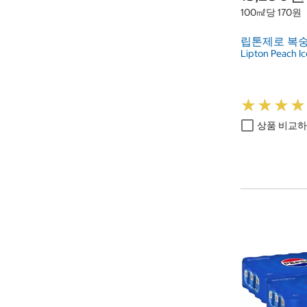
100㎖당 170원
립톤제로 복숭아 
Lipton Peach Ic
★
★
★
★
★
★
★
★
상품 비교