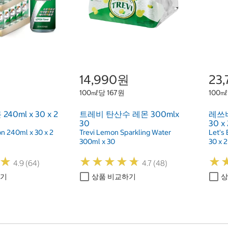
원
14,990원
23
100㎖당 167원
100㎖
0ml x 30 x 2
트레비 탄산수 레몬 300mlx
레쓰비
30
30 x
n 240ml x 30 x 2
Trevi Lemon Sparkling Water
Let's 
300ml x 30
30 x 2
★
★
★
★
★
★
★
★
★
★
★
★
★
★
4.9 (64)
4.7 (48)
하기
상품 비교하기
상