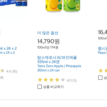
원
16
더 많은 옵션
100㎖
14,790원
100㎖당 174원
x 24 x 2
펩시콜라
l x 24 x 2
Pepsi 
탐스제로사과/파인애플
355ml x 24캔
Tams Zero Apple / Pineapple
★
★
★
★
355ml x 24 can
4.4 (16)
하기
상
★
★
★
★
★
★
★
★
★
★
4.0 (5)
상품 비교하기