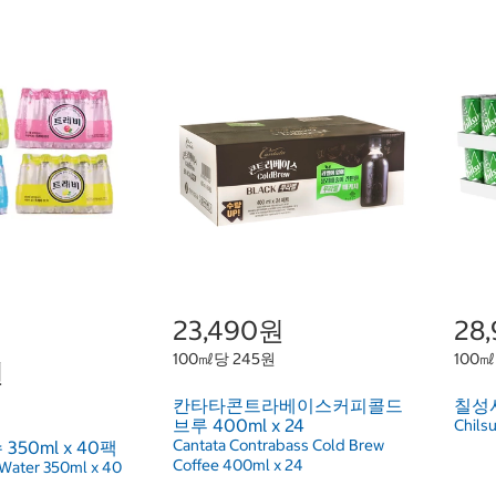
23,490원
28
100㎖당 245원
100㎖
원
칸타타콘트라베이스커피콜드
칠성사
브루 400ml x 24
Chilsu
Cantata Contrabass Cold Brew
50ml x 40팩
Coffee 400ml x 24
g Water 350ml x 40