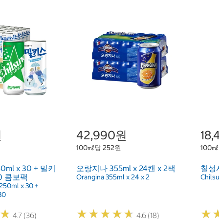
원
42,990원
18
100㎖당 252원
100㎖
l x 30 + 밀키
오랑지나 355ml x 24캔 x 2팩
칠성사
30 콤보팩
Orangina 355ml x 24 x 2
Chilsu
 250ml x 30 +
30
★
★
★
★
★
★
★
★
★
★
★
★
★
★
4.7 (36)
4.6 (18)