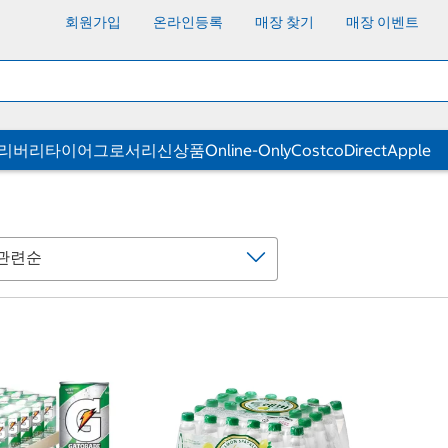
회원가입
온라인등록
매장 찾기
매장 이벤트
딜리버리
타이어
그로서리
신상품
Online-Only
CostcoDirect
Apple