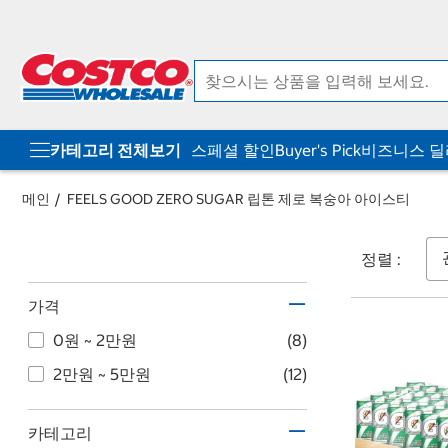
컨
메
텐
뉴
츠
로
로
바
바
로
로
가
가
기
기
카테고리 전체보기
스페셜 할인
Buyer's Pick
비즈니스 
메인
FEELS GOOD ZERO SUGAR 립톤 제로 복숭아 아이스티
정렬 :
가격
0원 ~ 2만원
(8)
2만원 ~ 5만원
(12)
카테고리