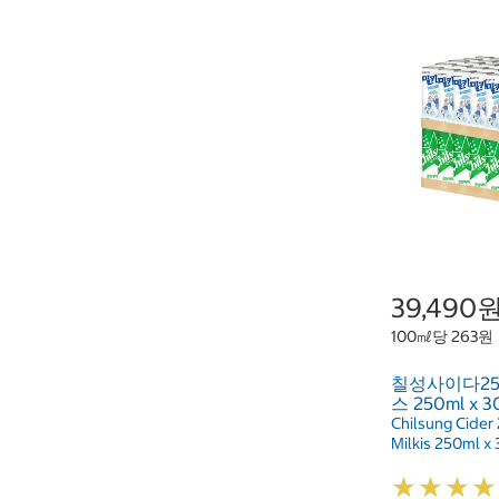
39,490
100㎖당 263원
칠성사이다250m
스 250ml x 
Chilsung Cider
Milkis 250ml x 
★
★
★
★
★
★
★
★