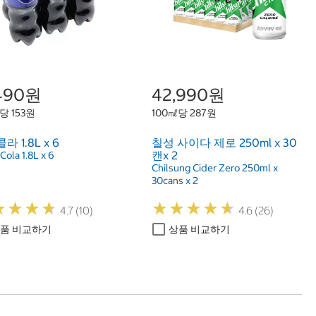
,490원
42,990원
당 153원
100㎖당 287원
 1.8L x 6
칠성 사이다 제로 250ml x 30
캔x 2
Cola 1.8L x 6
Chilsung Cider Zero 250ml x
30cans x 2
★
★
★
★
★
★
★
★
★
★
★
★
★
★
★
★
★
★
4.7 (10)
4.6 (26)
품 비교하기
상품 비교하기