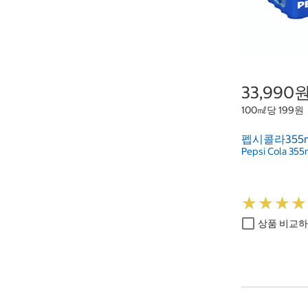
33,990
100㎖당 199원
펩시콜라355ml 
Pepsi Cola 355m
★
★
★
★
★
★
★
★
상품 비교