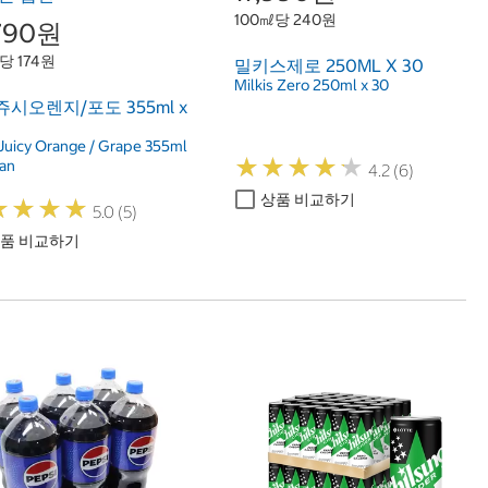
100㎖당 240원
,790원
당 174원
밀키스제로 250ML X 30
Milkis Zero 250ml x 30
시오렌지/포도 355ml x
Juicy Orange / Grape 355ml
★
★
★
★
★
★
★
★
★
★
can
4.2 (6)
상품 비교하기
★
★
★
★
★
★
★
★
5.0 (5)
품 비교하기