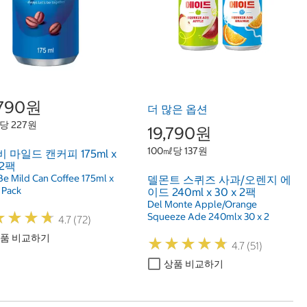
,790원
더 많은 옵션
당 227원
19,790원
100㎖당 137원
 마일드 캔커피 175ml x
 2팩
Be Mild Can Coffee 175ml x
델몬트 스퀴즈 사과/오렌지 에
 Pack
이드 240ml x 30 x 2팩
Del Monte Apple/Orange
★
★
★
★
★
★
★
★
Squeeze Ade 240mlx 30 x 2
4.7 (72)
품 비교하기
★
★
★
★
★
★
★
★
★
★
4.7 (51)
상품 비교하기