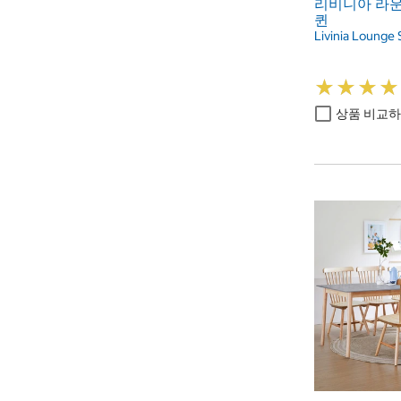
리비니아 라운
퀸
Livinia Lounge
★
★
★
★
★
★
★
★
상품 비교