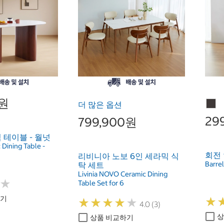
0원
더 많은 옵션
29
799,900원
 테이블 - 월넛
Dining Table -
회전 
리비니아 노보 6인 세라믹 식
Barrel
탁 세트
Livinia NOVO Ceramic Dining
★
★
Table Set for 6
하기
★
★
★
★
★
★
★
★
★
★
★
★
4.0 (3)
상
상품 비교하기