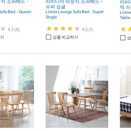
지 소파베드 -
리비니아 라운지 소파베드 -
리비니
슈퍼 싱글
믹 식
 Sofa Bed - Queen
Livinia Lounge Sofa Bed - Super
Livin
Single
Table 
★
★
★
★
★
★
★
★
★
★
★
★
★
★
4.3 (6)
4.0 (1)
하기
상품 비교하기
상