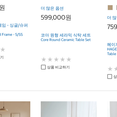
0원
더 많은 옵션
599,000원
더 많
임 - 싱글/슈퍼
75
d Frame - S/SS
코아 원형 세라믹 식탁 세트
Core Round Ceramic Table Set
헤이지
★
★
HAGE 
Table 
하기
★
★
★
★
★
★
★
★
★
★
상품 비교하기
★
★
상