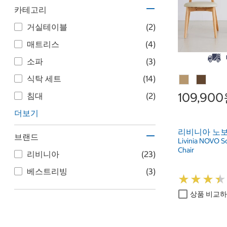
카테고리
거실테이블
(2)
매트리스
(4)
소파
(3)
식탁 세트
(14)
109,90
침대
(2)
더보기
리비니아 노보
브랜드
Livinia NOVO S
Chair
리비니아
(23)
베스트리빙
(3)
★
★
★
★
★
★
★
★
상품 비교