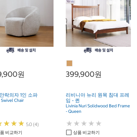
9,900원
399,900원
안락의자 1인 소파
리비니아 뉴리 원목 침대 프레
임 - 퀸
 Swivel Chair
Livinia Nuri Solidwood Bed Frame
- Queen
★
★
★
★
★
★
★
★
★
★
★
★
★
★
★
★
★
★
5.0 (4)
품 비교하기
상품 비교하기