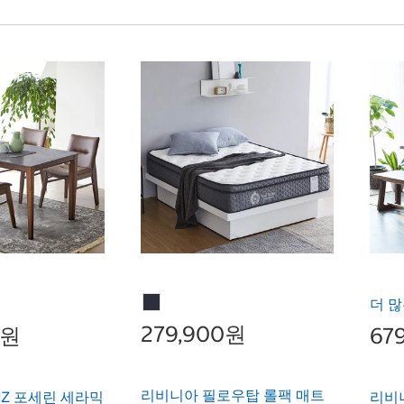
더 많
279,900원
0원
67
리비니아 필로우탑 롤팩 매트
NZ 포세린 세라믹
리비