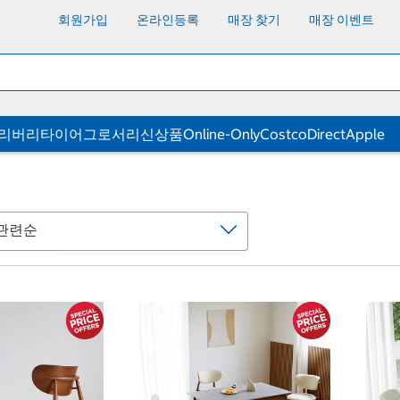
회원가입
온라인등록
매장 찾기
매장 이벤트
딜리버리
타이어
그로서리
신상품
Online-Only
CostcoDirect
Apple