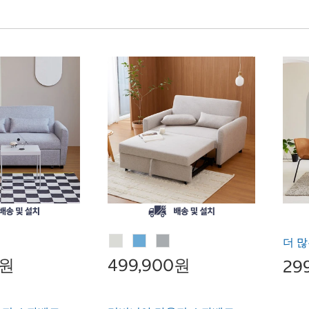
더 많
0원
499,900원
29