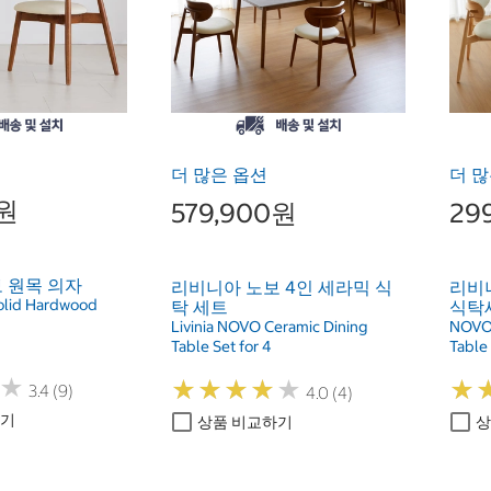
더 많은 옵션
더 많
0원
579,900원
29
 원목 의자
리비니아 노보 4인 세라믹 식
리비니
olid Hardwood
탁 세트
식탁
Livinia NOVO Ceramic Dining
NOVO 
Table Set for 4
Table 
★
★
★
★
★
★
★
★
★
★
★
★
★
★
3.4 (9)
4.0 (4)
하기
상품 비교하기
상