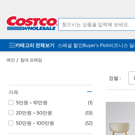
컨
메
텐
뉴
츠
로
로
바
바
로
로
가
가
기
기
카테고리 전체보기
스페셜 할인
Buyer's Pick
비즈니스 
메인
침대 프레임
정렬 :
가격
5만원 ~ 10만원
(1)
20만원 ~ 50만원
(13)
50만원 ~ 100만원
(12)