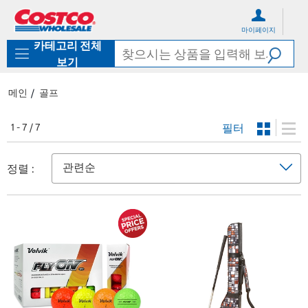
컨
메
텐
뉴
마이페이지
츠
로
카테고리 전체
로
바
바
로
보기
로
가
가
기
메인
골프
기
필터
1 - 7 / 7
정렬 :