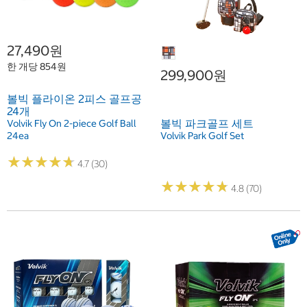
27,490원
한 개당 854원
299,900원
볼빅 플라이온 2피스 골프공
24개
볼빅 파크골프 세트
Volvik Fly On 2-piece Golf Ball
24ea
Volvik Park Golf Set
★
★
★
★
★
★
★
★
★
★
4.7 (30)
★
★
★
★
★
★
★
★
★
★
4.8 (70)