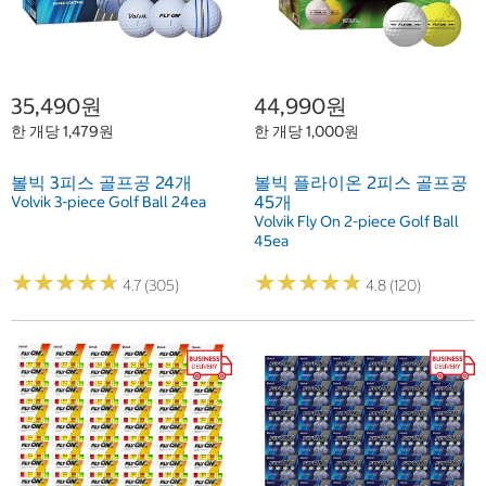
35,490원
44,990원
한 개당 1,479원
한 개당 1,000원
볼빅 3피스 골프공 24개
볼빅 플라이온 2피스 골프공
45개
Volvik 3-piece Golf Ball 24ea
Volvik Fly On 2-piece Golf Ball
45ea
★
★
★
★
★
★
★
★
★
★
★
★
★
★
★
★
★
★
★
★
4.7 (305)
4.8 (120)