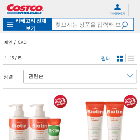
컨
메
텐
뉴
마이페이지
츠
로
카테고리 전체
로
바
바
로
보기
로
가
가
기
메인
CKD
기
필터
1 - 15 / 15
정렬 :