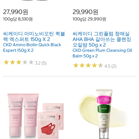
27,990원
29,990원
100g당 8,330원
100g당 29,990원
씨케이디 아미노비오틴 퀵블
씨케이디 그린플럼 청매실
랙 엑스퍼트 150g X 2
AHA BHA 갈아쓰는 클렌징
오일밤 50g x 2
CKD Amino Biotin Quick Black
Expert 150g X 2
CKD Green Plum Cleansing Oil
Balm 50g x 2
★
★
★
★
★
★
★
★
★
★
3.2 (5)
★
★
★
★
★
★
★
★
★
★
4.5 (2)