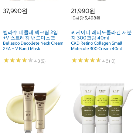
37,990원
21,990원
10㎖당 5,498원
벨라수 데콜테 넥크림 2입
씨케이디 레티노콜라겐 저분
+V 스트레칭 밴드마스크
자 300크림 40ml
Bellasoo Decollete Neck Cream
CKD Retino Collagen Small
2EA + V Band Mask
Molecule 300 Cream 40ml
★
★
★
★
★
★
★
★
★
★
★
★
★
★
★
★
★
★
★
★
4.3 (9)
4.6 (10)