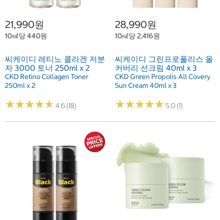
21,990원
28,990원
10㎖당 440원
10㎖당 2,416원
씨케이디 레티노 콜라겐 저분
씨케이디 그린프로폴리스 올
자 3000 토너 250ml x 2
커버리 선크림 40ml x 3
CKD Retino Collagen Toner
CKD Green Propolis All Covery
250ml x 2
Sun Cream 40ml x 3
★
★
★
★
★
★
★
★
★
★
★
★
★
★
★
★
★
★
★
★
4.6 (18)
5.0 (1)