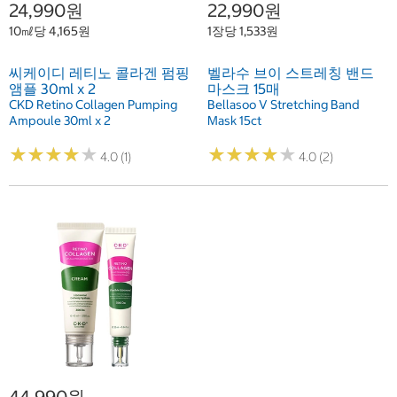
24,990원
22,990원
10㎖당 4,165원
1장당 1,533원
씨케이디 레티노 콜라겐 펌핑
벨라수 브이 스트레칭 밴드
앰플 30ml x 2
마스크 15매
CKD Retino Collagen Pumping
Bellasoo V Stretching Band
Ampoule 30ml x 2
Mask 15ct
★
★
★
★
★
★
★
★
★
★
★
★
★
★
★
★
★
★
★
★
4.0 (1)
4.0 (2)
44,990원