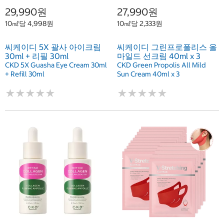
29,990원
27,990원
10㎖당 4,998원
10㎖당 2,333원
씨케이디 5X 괄사 아이크림
씨케이디 그린프로폴리스 올
30ml + 리필 30ml
마일드 선크림 40ml x 3
CKD 5X Guasha Eye Cream 30ml
CKD Green Propolis All Mild
+ Refill 30ml
Sun Cream 40ml x 3
★
★
★
★
★
★
★
★
★
★
★
★
★
★
★
★
★
★
★
★