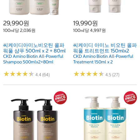
29,990원
19,990원
100㎖당 2,036원
100㎖당 4,997원
씨케이디아미노비오틴 올파
씨케이디 아미노 비오틴 올파
워풀 샴푸 500ml x 2 + 80ml
워풀 트리트먼트 150mlx2
CKD Amino Biotin All-Powerful
CKD Amino Biotin All-Powerful
Shampoo 500mlx2+80ml
Treatment 150ml x 2
★
★
★
★
★
★
★
★
★
★
★
★
★
★
★
★
★
★
★
★
4.4 (64)
4.5 (27)