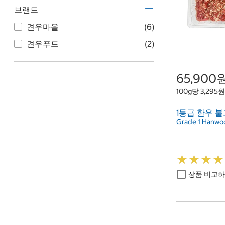
브랜드
견우마을
(6)
견우푸드
(2)
65,900
100g당 3,295원
1등급 한우 불
Grade 1 Hanwoo
★
★
★
★
★
★
★
★
상품 비교