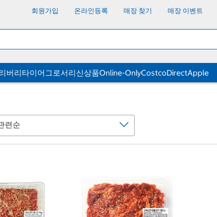
회원가입
온라인등록
매장 찾기
매장 이벤트
딜리버리
타이어
그로서리
신상품
Online-Only
CostcoDirect
Apple