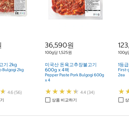
원
36,590원
12
100g당 1,525원
100g
고기 2kg
미국산 돈육고추장불고기
1등급
600g x 4팩
 Bulgogi 2kg
First
Pepper Paste Pork Bulgogi 600g
2ea
x 4
★
★
★
★
★
★
★
★
★
★
★
★
★
★
4.6 (56)
4.4 (34)
하기
상품 비교하기
상