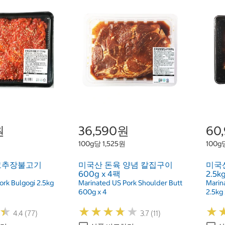
원
36,590원
60
100g당 1,525원
100g당
고추장불고기
미국산 돈육 양념 칼집구이
미국
600g x 4팩
2.5k
ork Bulgogi 2.5kg
Marinated US Pork Shoulder Butt
Marin
600g x 4
2.5kg 
★
★
★
★
★
★
★
★
★
★
★
★
★
★
4.4 (77)
3.7 (11)