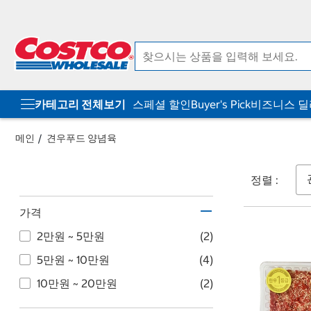
컨
메
텐
뉴
츠
로
로
바
바
로
로
가
가
기
기
카테고리 전체보기
스페셜 할인
Buyer's Pick
비즈니스 
메인
견우푸드 양념육
정렬 :
가격
2만원 ~ 5만원
(2)
5만원 ~ 10만원
(4)
10만원 ~ 20만원
(2)