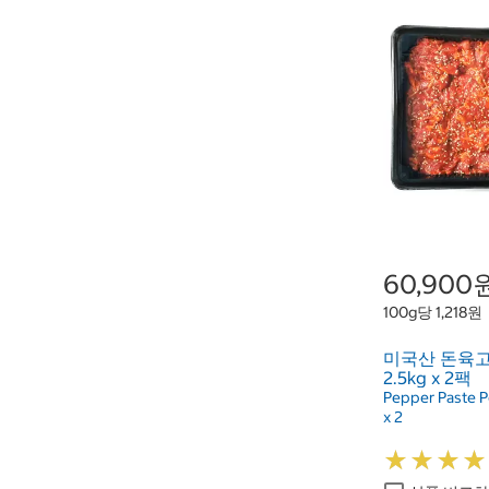
60,900
100g당 1,218원
미국산 돈육
2.5kg x 2팩
Pepper Paste P
x 2
★
★
★
★
★
★
★
★