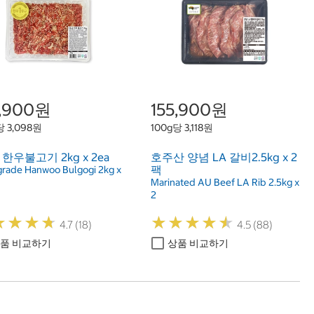
3,900원
155,900원
당 3,098원
100g당 3,118원
 한우불고기 2kg x 2ea
호주산 양념 LA 갈비2.5kg x 2
팩
-grade Hanwoo Bulgogi 2kg x
Marinated AU Beef LA Rib 2.5kg x
2
★
★
★
★
★
★
★
★
★
★
★
★
★
★
★
★
★
★
4.7 (18)
4.5 (88)
품 비교하기
상품 비교하기