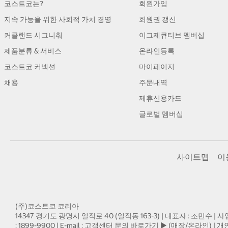
코스트코는?
회원가입
지속 가능을 위한 사회적 가치 경영
회원권 갱신
커클랜드 시그니춰
이그제큐티브 멤버십
제품분류 & 서비스
온라인등록
코스트코 커넥션
마이페이지
채용
주문내역
제휴신용카드
글로벌 멤버십
사이트맵
이
(주)코스트코 코리아
14347 경기도 광명시 일직로 40 (일직동 163-3) | 대표자 : 조민수 | 사
: 1899-9900 | E-mail :
고객센터 문의 바로가기 ▶ (매장/온라인)
| 개