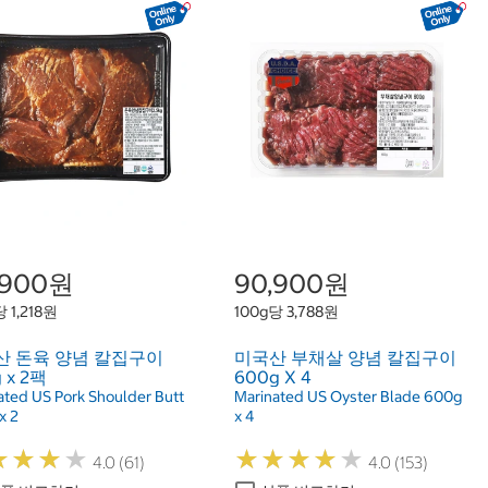
,900원
90,900원
 1,218원
100g당 3,788원
산 돈육 양념 칼집구이
미국산 부채살 양념 칼집구이
g x 2팩
600g X 4
ated US Pork Shoulder Butt
Marinated US Oyster Blade 600g
x 2
x 4
★
★
★
★
★
★
★
★
★
★
★
★
★
★
★
★
★
★
4.0 (61)
4.0 (153)