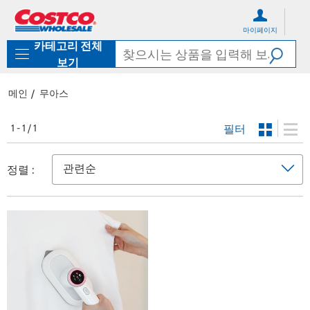
컨
메
텐
뉴
마이페이지
츠
로
카테고리 전체
로
바
바
로
보기
로
가
가
기
메인
무아스
기
필터
1 - 1 / 1
정렬 :