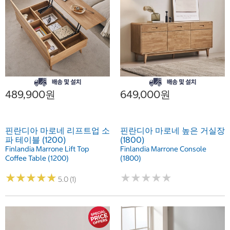
489,900원
649,000원
핀란디아 마로네 리프트업 소
핀란디아 마로네 높은 거실장
파 테이블 (1200)
(1800)
Finlandia Marrone Lift Top
Finlandia Marrone Console
Coffee Table (1200)
(1800)
★
★
★
★
★
★
★
★
★
★
★
★
★
★
★
★
★
★
★
★
5.0 (1)