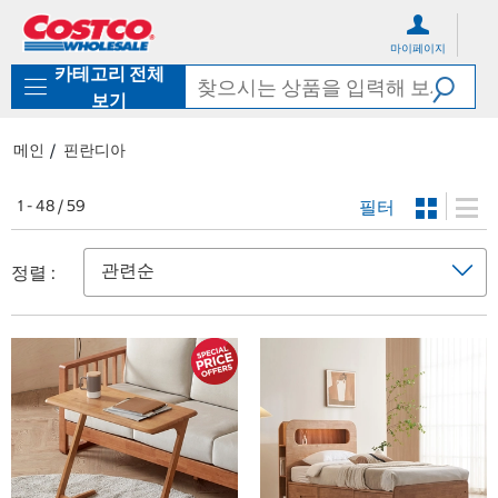
컨
메
텐
뉴
마이페이지
츠
로
카테고리 전체
로
바
바
로
보기
로
가
가
기
메인
핀란디아
기
필터
1 - 48 / 59
정렬 :