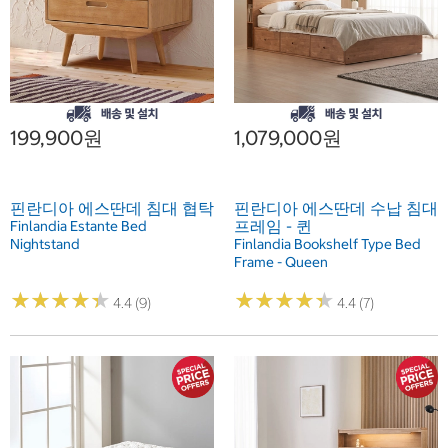
199,900원
1,079,000원
핀란디아 에스딴데 침대 협탁
핀란디아 에스딴데 수납 침대
프레임 - 퀸
Finlandia Estante Bed
Nightstand
Finlandia Bookshelf Type Bed
Frame - Queen
★
★
★
★
★
★
★
★
★
★
★
★
★
★
★
★
★
★
★
★
4.4 (9)
4.4 (7)