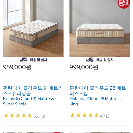
959,000원
999,000원
핀란디아 클라우드 31 매트리
핀란디아 클라우드 28 매트
스 - 슈퍼싱글
리스 - 킹
Finlandia Cloud 31 Mattress -
Finlandia Cloud 28 Mattress -
Super Single
King
★
★
★
★
★
★
★
★
★
★
★
★
★
★
★
★
★
★
★
★
5.0 (5)
4.7 (3)