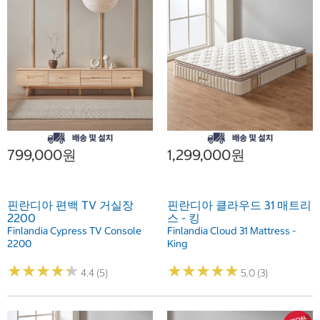
799,000원
1,299,000원
핀란디아 편백 TV 거실장
핀란디아 클라우드 31 매트리
2200
스 - 킹
Finlandia Cypress TV Console
Finlandia Cloud 31 Mattress -
2200
King
★
★
★
★
★
★
★
★
★
★
★
★
★
★
★
★
★
★
★
★
4.4 (5)
5.0 (3)