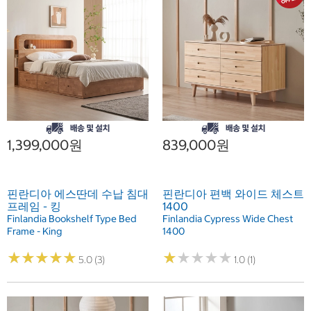
1,399,000원
839,000원
핀란디아 에스딴데 수납 침대
핀란디아 편백 와이드 체스트
프레임 - 킹
1400
Finlandia Bookshelf Type Bed
Finlandia Cypress Wide Chest
Frame - King
1400
★
★
★
★
★
★
★
★
★
★
★
★
★
★
★
★
★
★
★
★
5.0 (3)
1.0 (1)