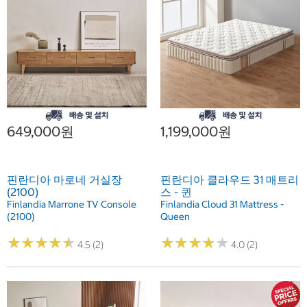
649,000원
1,199,000원
핀란디아 마로네 거실장
핀란디아 클라우드 31 매트리
(2100)
스 - 퀸
Finlandia Marrone TV Console
Finlandia Cloud 31 Mattress -
(2100)
Queen
★
★
★
★
★
★
★
★
★
★
★
★
★
★
★
★
★
★
★
★
4.5 (2)
4.0 (2)