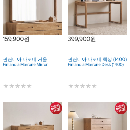
159,900원
399,900원
핀란디아 마로네 거울
핀란디아 마로네 책상 (1400)
Finlandia Marrone Mirror
Finlandia Marrone Desk (1400)
★
★
★
★
★
★
★
★
★
★
★
★
★
★
★
★
★
★
★
★