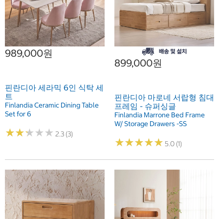
989,000원
899,000원
핀란디아 세라믹 6인 식탁 세
트
핀란디아 마로네 서랍형 침대
Finlandia Ceramic Dining Table
프레임 - 슈퍼싱글
Set for 6
Finlandia Marrone Bed Frame
W/ Storage Drawers -SS
★
★
★
★
★
★
★
★
★
★
2.3 (3)
★
★
★
★
★
★
★
★
★
★
5.0 (1)