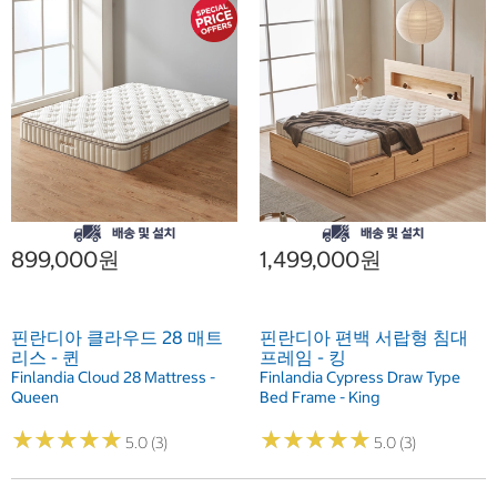
899,000원
1,499,000원
핀란디아 클라우드 28 매트
핀란디아 편백 서랍형 침대
리스 - 퀸
프레임 - 킹
Finlandia Cloud 28 Mattress -
Finlandia Cypress Draw Type
Queen
Bed Frame - King
★
★
★
★
★
★
★
★
★
★
★
★
★
★
★
★
★
★
★
★
5.0 (3)
5.0 (3)