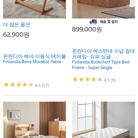
더 많은 옵션
899,000원
62,900원
핀란디아 에스딴데 수납 침대
핀란디아 베네 이동식 테이블
프레임- 슈퍼 싱글
Finlandia Bene Movable Table
Finlandia Bookshelf Type Bed
Frame - Super Single
★
★
★
★
★
★
★
★
★
★
4.5 (11)
★
★
★
★
★
★
★
★
★
★
4.4 (57)