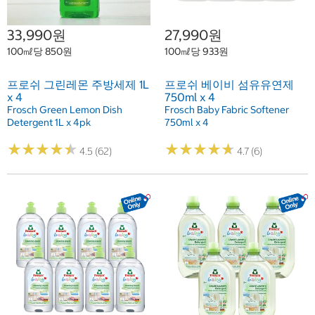
33,990원
27,990원
100㎖당 850원
100㎖당 933원
프로쉬 그린레몬 주방세제 1L
프로쉬 베이비 섬유유연제
x 4
750ml x 4
Frosch Green Lemon Dish
Frosch Baby Fabric Softener
Detergent 1L x 4pk
750ml x 4
★
★
★
★
★
★
★
★
★
★
★
★
★
★
★
★
★
★
★
★
4.5 (62)
4.7 (6)