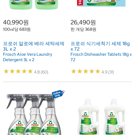
40,990원
26,490원
100㎖당 683원
한 개당 368원
프로쉬 알로에 베라 세탁세제
프로쉬 식기세척기 세제 18g
3L x 2
x 72
Frosch Aloe Vera Laundry
Frosch Dishwasher Tablets 18g x
Detergent 3L x 2
72
★
★
★
★
★
★
★
★
★
★
★
★
★
★
★
★
★
★
★
★
4.8 (60)
4.9 (31)