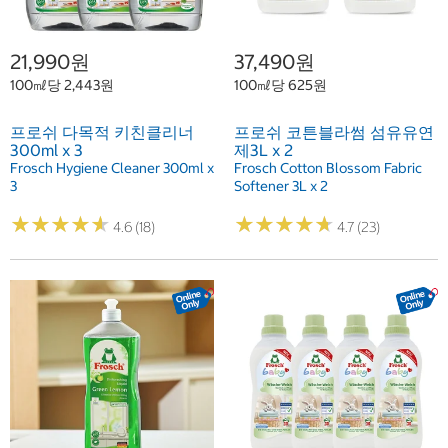
21,990원
37,490원
100㎖당 2,443원
100㎖당 625원
프로쉬 다목적 키친클리너
프로쉬 코튼블라썸 섬유유연
300ml x 3
제3L x 2
Frosch Hygiene Cleaner 300ml x
Frosch Cotton Blossom Fabric
3
Softener 3L x 2
★
★
★
★
★
★
★
★
★
★
★
★
★
★
★
★
★
★
★
★
4.6 (18)
4.7 (23)