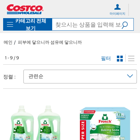
컨
메
텐
뉴
마이페이지
츠
로
카테고리 전체
로
바
바
로
보기
로
가
가
기
메인
피부에 닿으니까 섬유에 닿으니까
기
필터
1 - 9 / 9
정렬 :