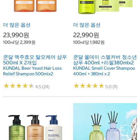
더 많은 옵션
더 많은 옵션
23,990원
22,990원
100㎖당 2,399원
100㎖당 1,982원
쿤달 맥주효모 탈모케어 샴푸
쿤달 올데이 스멜커버 청소년
500ml X 2개입
샴푸 400ml +리필380mlx2
KUNDAL Beer Yeast Hair Loss
KUNDAL Smell Cover Shampoo
Relief Shampoo 500mlx2
400ml + 380ml x 2
★
★
★
★
★
★
★
★
★
★
★
★
★
★
★
★
★
★
★
★
4.5 (24)
5.0 (11)