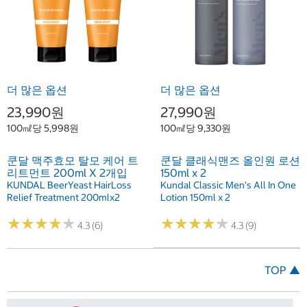
더 많은 옵션
더 많은 옵션
23,990원
27,990원
100㎖당 5,998원
100㎖당 9,330원
쿤달 맥주효모 탈모 케어 트
쿤달 클래식맨즈 올인원 로션
리트먼트 200ml X 2개입
150ml x 2
KUNDAL BeerYeast HairLoss
Kundal Classic Men's All In One
Relief Treatment 200mlx2
Lotion 150ml x 2
★
★
★
★
★
★
★
★
★
★
★
★
★
★
★
★
★
★
★
★
4.3 (6)
4.3 (9)
TOP ▲