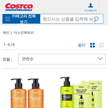
컨
메
텐
뉴
마이페이지
츠
로
카테고리 전체
로
바
바
로
보기
로
가
가
기
메인
더스킨팩토리
기
필터
1 - 6 / 6
정렬 :