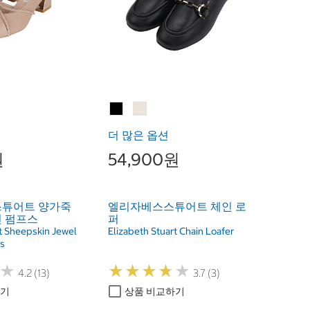
더 많은 옵션
원
54,900원
스튜어트 양가죽
엘리자베스스튜어트 체인 로
 펌프스
퍼
rt Sheepskin Jewel
Elizabeth Stuart Chain Loafer
s
★
★
★
★
★
★
★
★
★
★
★
★
4.2 (13)
3.7 (3)
하기
상품 비교하기