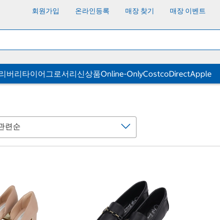
회원가입
온라인등록
매장 찾기
매장 이벤트
딜리버리
타이어
그로서리
신상품
Online-Only
CostcoDirect
Apple