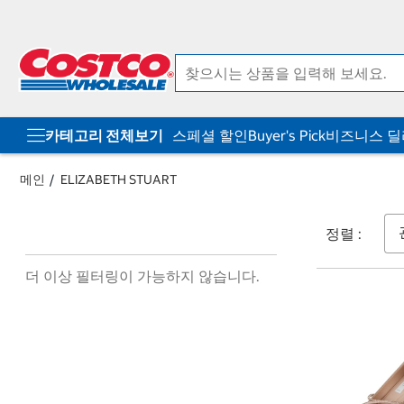
컨
메
텐
뉴
츠
로
로
바
바
로
로
가
가
기
기
카테고리 전체보기
스페셜 할인
Buyer's Pick
비즈니스 
메인
ELIZABETH STUART
정렬 :
더 이상 필터링이 가능하지 않습니다.