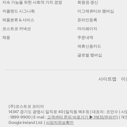
지속 가능을 위한 사회적 가치 경영
회원권 갱신
커클랜드 시그니춰
이그제큐티브 멤버십
제품분류 & 서비스
온라인등록
코스트코 커넥션
마이페이지
채용
주문내역
제휴신용카드
글로벌 멤버십
사이트맵
이
(주)코스트코 코리아
14347 경기도 광명시 일직로 40 (일직동 163-3) | 대표자 : 조민수 | 사
: 1899-9900 | E-mail :
고객센터 문의 바로가기 ▶ (매장/온라인)
| 개
Google Ireland Ltd. |
사업자정보확인