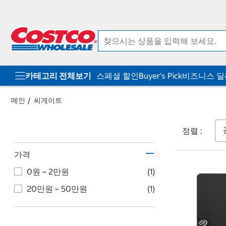
컨
메
텐
뉴
츠
로
로
바
바
로
로
가
가
기
기
카테고리 전체보기
스페셜 할인
Buyer's Pick
비즈니스 
메인
씨게이트
정렬 :
가격
0원 ~ 2만원
(1)
20만원 ~ 50만원
(1)