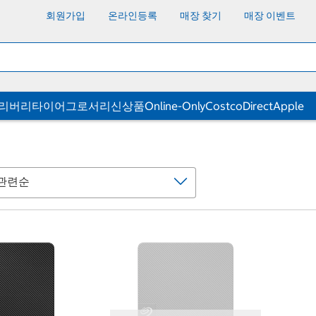
회원가입
온라인등록
매장 찾기
매장 이벤트
딜리버리
타이어
그로서리
신상품
Online-Only
CostcoDirect
Apple