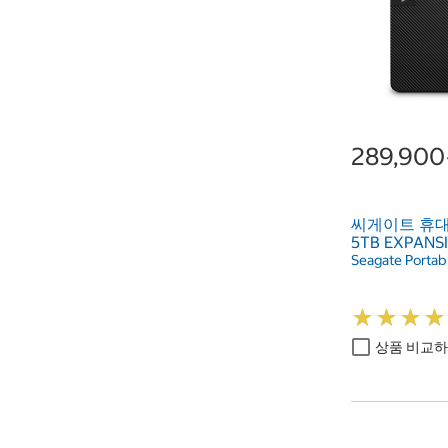
289,90
씨게이트 휴
5TB EXPANS
Seagate Porta
★
★
★
★
★
★
★
★
상품 비교