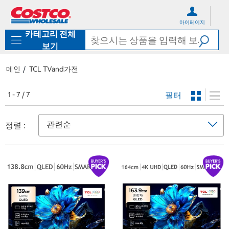
컨
메
텐
뉴
마이페이지
츠
로
카테고리 전체
로
바
바
로
보기
로
가
가
기
메인
TCL TVand가전
기
필터
1 - 7 / 7
정렬 :