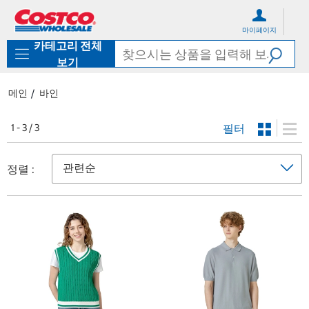
컨
메
텐
뉴
마이페이지
츠
로
카테고리 전체
로
바
바
로
보기
로
가
가
기
메인
바인
기
필터
1 - 3 / 3
정렬 :