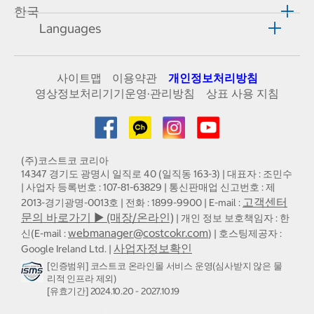
한국
Languages
사이트맵
이용약관
개인정보처리방침
영상정보처리기기운영·관리방침
상표 사용 지침
(주)코스트코 코리아
14347 경기도 광명시 일직로 40 (일직동 163-3) | 대표자 : 조민수
| 사업자 등록번호 : 107-81-63829 | 통신판매업 신고번호 : 제
고객센터
2013-경기광명-0013호 | 전화 : 1899-9900 | E-mail :
문의 바로가기 ▶ (매장/온라인)
| 개인 정보 보호책임자 : 한
webmanager@costcokr.com
신(E-mail :
) | 호스팅제공자 :
사업자정보확인
Google Ireland Ltd. |
[인증범위] 코스트코 온라인몰 서비스 운영(심사받지 않은 물
리적 인프라 제외)
[유효기간] 2024.10.20 - 2027.10.19