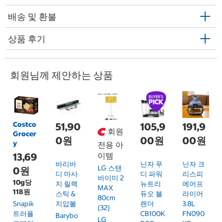
배송 및 환불
상품 후기
회원님께 제안하는 상품
Costco
51,90
105,9
191,9
회원
Grocer
0원
00원
00원
y
전용 아
13,69
이템
바리바
닌자 푸
닌자 크
LG 스탠
0원
디 마사
디 파워
리스피
바이미 2
10g당
지 릴렉
뉴트리
에어프
MAX
118원
스틱 &
듀오 블
라이어
80cm
Snapik
지압볼
렌더
3.8L
(32)
트러플
CB100K
FN090
Barybo
LG