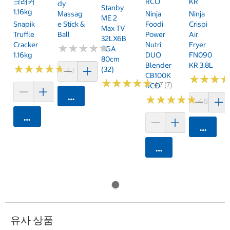
크래커
RCO
KR
Dy
Stanby
1.16kg
Massag
Ninja
Ninja
ME 2
Snapik
E Stick &
Foodi
Crispi
Max TV
Truffle
Ball
Power
Air
32LX6B
Cracker
Nutri
Fryer
★
★
★
★
★
★
★
★
★
★
KGA
1.16kg
DUO
FN090
80cm
Blender
KR 3.8L
★
★
★
★
★
★
★
★
★
★
(32)
4.7 (159)
CB100K
★
★
★
★
★
★
★
★
★
★
★
★
★
★
★
★
4.7 (7)
RCO
카트에 담기
★
★
★
★
★
★
★
★
★
★
4.8 (250)
카트에 담기
카트에 
카트에 담기
유사 상품