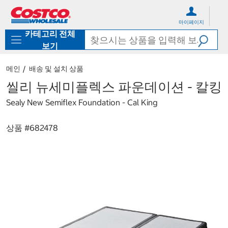
컨
메
텐
뉴
마이페이지
츠
로
카테고리 전체
로
바
바
로
보기
로
가
가
기
메인
배송 및 설치 상품
기
씰리 뉴세미플렉스 파운데이션 - 칼킹
Sealy New Semiflex Foundation - Cal King
상품 #
682478