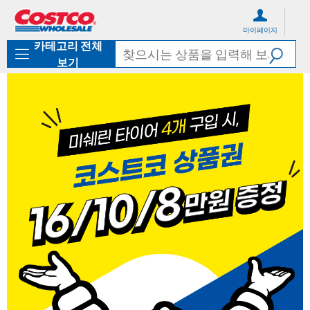
컨
메
텐
뉴
마이페이지
츠
로
카테고리 전체
로
바
바
로
보기
로
가
가
기
기