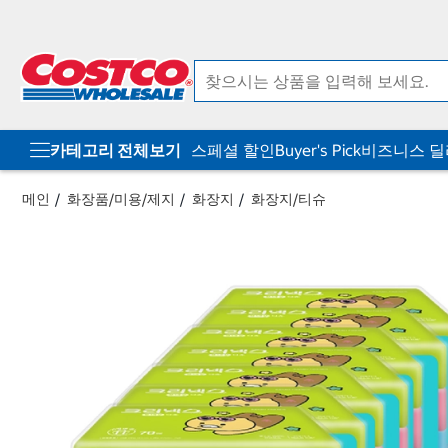
컨
메
텐
뉴
츠
로
로
바
바
로
로
가
가
기
기
카테고리 전체보기
스페셜 할인
Buyer's Pick
비즈니스 
메인
화장품/미용/제지
화장지
화장지/티슈