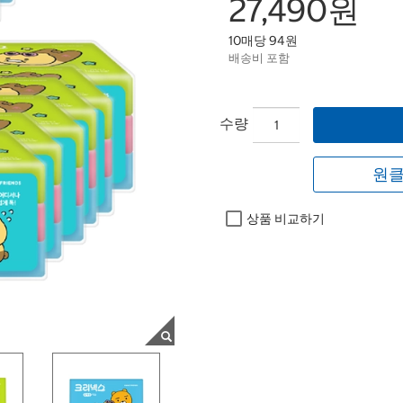
27,490원
10매당 94원
배송비 포함
수량
원클
상품 비교하기