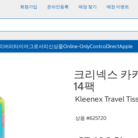
회원가입
온라인등록
매장 찾기
매장 이벤트
딜리버리
타이어
그로서리
신상품
Online-Only
CostcoDirect
Apple
크리넥스 카카오
14팩
Kleenex Travel Tiss
상품 #
625720