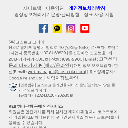
사이트맵
이용약관
개인정보처리방침
영상정보처리기기운영·관리방침
상표 사용 지침
(주)코스트코 코리아
14347 경기도 광명시 일직로 40 (일직동 163-3) | 대표자 : 조민수
| 사업자 등록번호 : 107-81-63829 | 통신판매업 신고번호 : 제
고객센터
2013-경기광명-0013호 | 전화 : 1899-9900 | E-mail :
문의 바로가기 ▶ (매장/온라인)
| 개인 정보 보호책임자 : 한
webmanager@costcokr.com
신(E-mail :
) | 호스팅제공자 :
사업자정보확인
Google Ireland Ltd. |
[인증범위] 코스트코 온라인몰 서비스 운영(심사받지 않은 물
리적 인프라 제외)
[유효기간] 2024.10.20 - 2027.10.19
KEB 하나은행 구매 안전서비스
회원님은 안전거래를 위해 실시간 계좌이체 결제시 코스트코에
서 가입한 KEB 하나은행의 구매안전서비스(채무지급보증)를 이
용하실 수 있습니다.
서비스 가입사실 확인