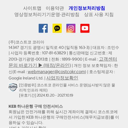
사이트맵
이용약관
개인정보처리방침
영상정보처리기기운영·관리방침
상표 사용 지침
(주)코스트코 코리아
14347 경기도 광명시 일직로 40 (일직동 163-3) | 대표자 : 조민수
| 사업자 등록번호 : 107-81-63829 | 통신판매업 신고번호 : 제
고객센터
2013-경기광명-0013호 | 전화 : 1899-9900 | E-mail :
문의 바로가기 ▶ (매장/온라인)
| 개인 정보 보호책임자 : 한
webmanager@costcokr.com
신(E-mail :
) | 호스팅제공자 :
사업자정보확인
Google Ireland Ltd. |
[인증범위] 코스트코 온라인몰 서비스 운영(심사받지 않은 물
리적 인프라 제외)
[유효기간] 2024.10.20 - 2027.10.19
KEB 하나은행 구매 안전서비스
회원님은 안전거래를 위해 실시간 계좌이체 결제시 코스트코에
서 가입한 KEB 하나은행의 구매안전서비스(채무지급보증)를 이
용하실 수 있습니다.
서비스 가입사실 확인