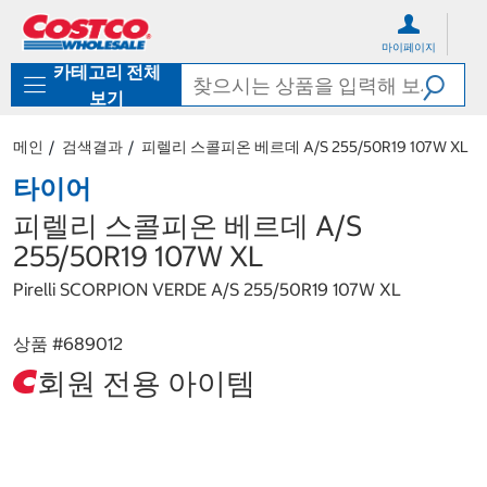
컨
메
텐
뉴
마이페이지
츠
로
카테고리 전체
로
바
바
로
보기
로
가
가
기
메인
검색결과
피렐리 스콜피온 베르데 A/S 255/50R19 107W XL
기
타이어
피렐리 스콜피온 베르데 A/S
255/50R19 107W XL
Pirelli SCORPION VERDE A/S 255/50R19 107W XL
상품 #
689012
회원 전용 아이템