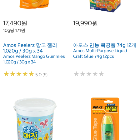
17,490원
19,990원
10g당 171원
Amos Peelerz 망고 젤리
아모스 만능 목공풀 74g 12개
1,020g / 30g x 34
Amos Multi-Purpose Liquid
Amos Peelerz Mango Gummies
Craft Glue 74g 12pcs
1,020g / 30g x 34
★
★
★
★
★
★
★
★
★
★
★
★
★
★
★
★
★
★
★
★
5.0 (6)