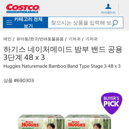
컨
메
텐
뉴
마이페이지
츠
로
카테고리 전체
로
바
바
로
보기
로
가
가
기
메인
유아동/완구/반려동물용품
기저귀
기저귀
기
하기스 네이처메이드 밤부 밴드 공용
3단계 48 x 3
Huggies Naturemade Bamboo Band Type Stage 3 48 x 3
상품 #
690303