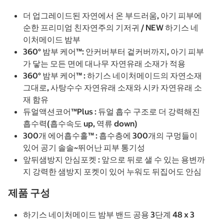
더 업그레이드된 자연에서 온 부드러움, 아기 피부에
순한 프리미엄 친자연주의 기저귀 / NEW 하기스 네
이처메이드 밤부
360° 밤부 케어™: 안커버부터 겉커버까지, 아기 피부
가 닿는 모든 면에 대나무 자연유래 소재가 적용
360° 밤부 케어™ : 하기스 네이처메이드의 자연소재
그대로, 사탕수수 자연유래 소재와 시카 자연유래 소
재 함유
듀얼액션코어™Plus : 듀얼 흡수 구조로 더 강력해진
흡수력(흡수속도 up, 역류 down)
300개 에어흡수홀™ : 흡수층에 300개의 구멍들이
있어 공기 솔솔~뛰어난 피부 통기성
앞뒤샘방지 안심포켓 : 앞으로 뒤로 샐 수 있는 용변까
지 강력한 샘방지 포켓이 있어 누워도 뒤집어도 안심
제품 구성
하기스 네이처메이드 밤부 밴드 공용 3단계 48 x 3