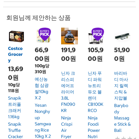
회원님께 제안하는 상품
Costco
66,9
191,9
105,9
51,90
Grocer
00원
00원
00원
0원
y
100g당
13,69
310원
닌자 크
닌자 푸
바리바
0원
예산농
리스피
디 파워
디 마사
10g당
협 삼광
에어프
뉴트리
지 릴렉
118원
쌀10kg
라이어
듀오 블
스틱 &
X 2
Snapik
3.8L
렌더
지압볼
트러플
FN090
CB100K
Yesan
Barybo
크래커
KR
RCO
Nonghy
Dy
1.16kg
Up
Ninja
Ninja
Massag
Samgwa
Snapik
Crispi
Foodi
E Stick &
Ng Rice
Truffle
Air
Power
Ball
10kg X 2
Cracker
Fryer
Nutri
★
★
★
★
★
★