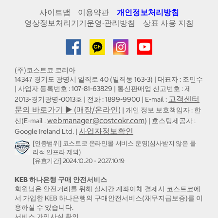
사이트맵
이용약관
개인정보처리방침
영상정보처리기기운영·관리방침
상표 사용 지침
(주)코스트코 코리아
14347 경기도 광명시 일직로 40 (일직동 163-3) | 대표자 : 조민수
| 사업자 등록번호 : 107-81-63829 | 통신판매업 신고번호 : 제
고객센터
2013-경기광명-0013호 | 전화 : 1899-9900 | E-mail :
문의 바로가기 ▶ (매장/온라인)
| 개인 정보 보호책임자 : 한
webmanager@costcokr.com
신(E-mail :
) | 호스팅제공자 :
사업자정보확인
Google Ireland Ltd. |
[인증범위] 코스트코 온라인몰 서비스 운영(심사받지 않은 물
리적 인프라 제외)
[유효기간] 2024.10.20 - 2027.10.19
KEB 하나은행 구매 안전서비스
회원님은 안전거래를 위해 실시간 계좌이체 결제시 코스트코에
서 가입한 KEB 하나은행의 구매안전서비스(채무지급보증)를 이
용하실 수 있습니다.
서비스 가입사실 확인