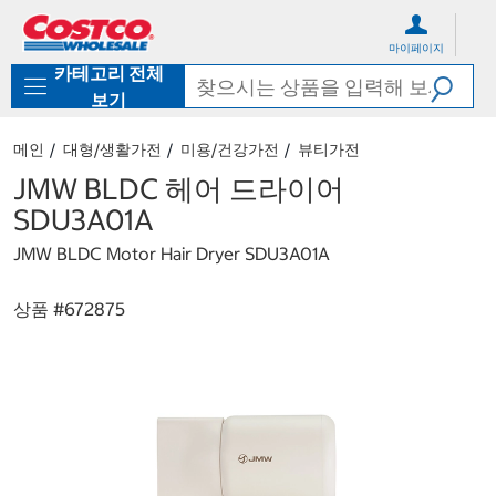
컨
메
텐
뉴
마이페이지
츠
로
카테고리 전체
로
바
바
로
보기
로
가
가
기
메인
대형/생활가전
미용/건강가전
뷰티가전
기
JMW BLDC 헤어 드라이어
SDU3A01A
JMW BLDC Motor Hair Dryer SDU3A01A
상품 #
672875