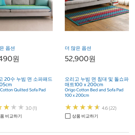
은 옵션
더 많은 옵션
,490원
52,900원
 20수 누빔 면 소파패드
오리고 누빔 면 침대 및 돌쇼파
05cm
매트100 x 200cm
 Cotton Quilted Sofa Pad
Origo Cotton Bed and Sofa Pad
100 x 200cm
★
★
★
★
★
★
★
★
★
★
★
★
★
★
★
★
★
★
3.0 (1)
4.6 (22)
품 비교하기
상품 비교하기