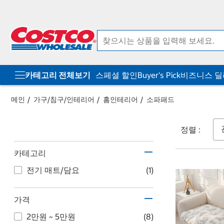
컨
메
텐
뉴
츠
로
로
바
바
로
로
가
가
기
기
카테고리 전체보기
스페셜 할인
Buyer's Pick
비즈니스 
메인
가구/침구/인테리어
홈인테리어
소파패드
정렬 :
카테고리
전기 매트/담요
(1)
가격
2만원 ~ 5만원
(8)