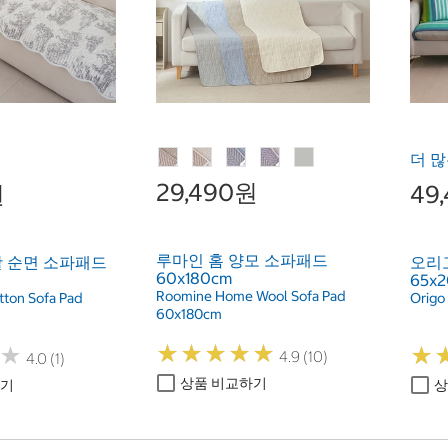
더 많
29,490원
원
49
루마인 홈 양모 소파패드
 순면 소파패드
오리고
60x180cm
65x2
Roomine Home Wool Sofa Pad
otton Sofa Pad
Origo
60x180cm
★
★
★
★
★
★
★
★
★
★
★
★
★
★
4.9 (10)
4.0 (1)
상품 비교하기
하기
상