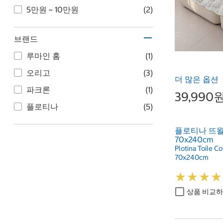
5만원 ~ 10만원
(2)
브랜드
루마인 홈
(1)
오리고
(3)
더 많은 옵션
파크론
(1)
39,990
플로티나
(5)
플로티나 뜨왈
70x240cm
Plotina Toile C
70x240cm
★
★
★
★
★
★
★
★
상품 비교