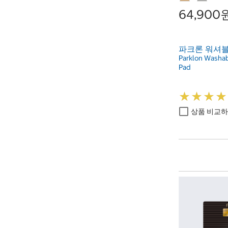
64,900
파크론 워셔블
Parklon Washab
Pad
★
★
★
★
★
★
★
★
상품 비교