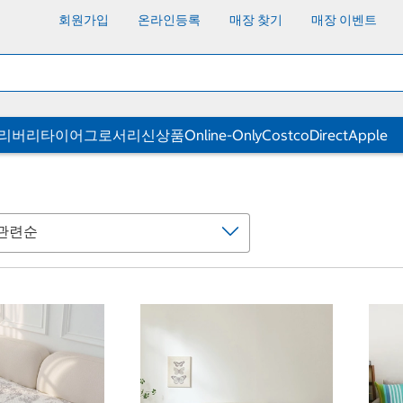
회원가입
온라인등록
매장 찾기
매장 이벤트
딜리버리
타이어
그로서리
신상품
Online-Only
CostcoDirect
Apple