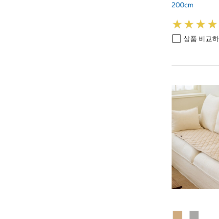
200cm
★
★
★
★
★
★
★
★
상품 비교