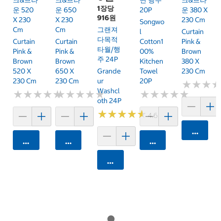
크&브라
크&브라
면 행주
크&브라
1장당
운 520
운 650
20P
운 380 X
916원
X 230
X 230
230 Cm
Songwo
Cm
Cm
그랜져
L
Curtain
다목적
Curtain
Curtain
Cotton1
Pink &
타월/행
Pink &
Pink &
00%
Brown
주 24P
Brown
Brown
Kitchen
380 X
520 X
650 X
Grande
Towel
230 Cm
230 Cm
230 Cm
Ur
20P
★
★
★
★
★
★
Washcl
★
★
★
★
★
★
★
★
★
★
★
★
★
★
★
★
★
★
★
★
★
★
★
★
★
★
★
★
★
★
Oth 24P
★
★
★
★
★
★
★
★
★
★
4.6 (41)
카트에 
카트에 담기
카트에 담기
카트에 담기
카트에 담기