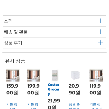
스펙
배송 및 환불
상품 후기
유사 상품
Costco
159,9
199,9
20,9
119,9
Grocer
00원
00원
90원
00원
y
21,99
커튼 핑
커튼 핑
송월 순
커튼 핑
0원