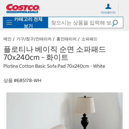
컨
메
텐
뉴
마이페이지
츠
로
카테고리 전체
로
바
바
로
보기
로
가
가
기
메인
가구/침구/인테리어
홈인테리어
소파패드
기
플로티나 베이직 순면 소파패드
70x240cm - 화이트
Plotina Cotton Basic Sofa Pad 70x240cm - White
상품 #
685178-WH