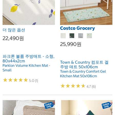
Costco Grocery
더 많은 옵션
22,490원
25,990원
파크론 볼륨 주방매트 - 소형,
80x44x2cm
Town & Country 컴포트 겔
Parklon Volume Kitchen Mat -
주방 매트 50x106cm
Small
Town & Country Comfort Gel
Kitchen Mat 50x106cm
★
★
★
★
★
★
★
★
★
★
5.0 (1)
★
★
★
★
★
★
★
★
★
★
4.7 (6)