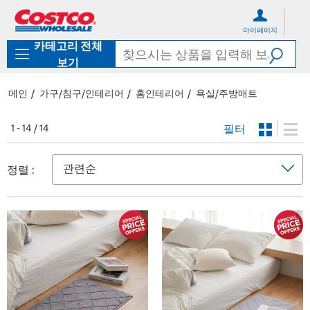
컨
메
텐
뉴
마이페이지
츠
로
카테고리 전체
로
바
바
로
보기
로
가
가
기
메인
가구/침구/인테리어
홈인테리어
욕실/주방매트
기
필터
1 - 14 / 14
정렬 :