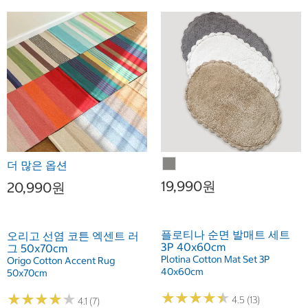
더 많은 옵션
19,990원
20,990원
플로티나 순면 발매트 세트
오리고 선염 코튼 엑센트 러
3P 40x60cm
그 50x70cm
Plotina Cotton Mat Set 3P
Origo Cotton Accent Rug
40x60cm
50x70cm
★
★
★
★
★
★
★
★
★
★
★
★
★
★
★
★
★
★
★
★
4.5 (13)
4.1 (7)