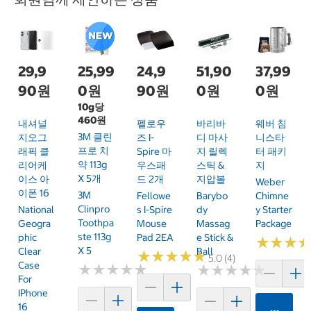
29,9
25,99
24,9
51,90
37,99
90원
0원
90원
0원
0원
10g당
460원
내셔널
펠로우
바리바
웨버 침
3M 클린
지오그
즈 I-
디 마사
니스타
프로 치
래픽 클
Spire 마
지 릴렉
터 패키
약 113g
리어케
우스패
스틱 &
지
X 5개
이스 아
드 2개
지압볼
Weber
이폰 16
3M
Fellowe
Barybo
Chimne
Clinpro
National
S I-Spire
Dy
Y Starter
Toothpa
Geogra
Mouse
Massag
Package
Ste 113g
Phic
Pad 2EA
E Stick &
★
★
★
★
★
★
X 5
Clear
Ball
★
★
★
★
★
★
★
★
★
★
5.0 (4)
Case
★
★
★
★
★
★
★
★
★
★
★
★
★
★
★
★
★
★
★
★
For
IPhone
16
카트에 