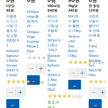
0원
0원
0원
90원
0원
1장당
100㎖당
10g당
한 쌍당
85원
940원
345원
1,111원
Onkapa
커클랜
페브리
테라로
프란츠
Ringa 쿨
드 시그
즈 다우
사 올데
선쉴드
링 베개
니춰 다
니향 섬
이 블렌
펩타이
2P
용도 장
유탈취
드 1.13kg
트 선패
Onkapa
갑 소형
제
치 18 회
Teraros
Ringa
200장 X
920ml X
분
A All
Cooling
2
2 /최소
Day
Franz
Pillow 2
구매 2
Kirkland
Blend
Sun
Pack
Signatur
Febreze
1.13kg
Shield
★
★
★
★
★
★
★
★
★
★
E Nitrile
Fabric
Peptide
★
★
★
★
★
★
★
★
★
★
4.7 (471)
Gloves
Refresh
Sun
200ct X
Er
Patch 18
2 Small
920ml X
Pairs
2 /Min
카트에 담기
★
★
★
★
★
★
★
★
★
★
★
★
★
★
★
★
4.8 (266)
Order
카트에 담기
Qty2
★
★
★
★
★
★
★
★
★
★
5.0 (5)
최소구
카트에 담기
카트에 
매 2