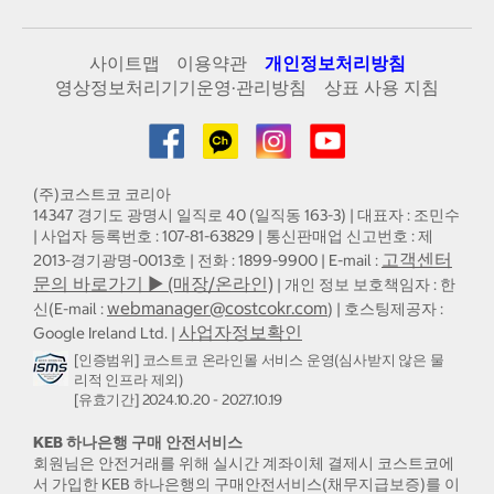
사이트맵
이용약관
개인정보처리방침
영상정보처리기기운영·관리방침
상표 사용 지침
(주)코스트코 코리아
14347 경기도 광명시 일직로 40 (일직동 163-3) | 대표자 : 조민수
| 사업자 등록번호 : 107-81-63829 | 통신판매업 신고번호 : 제
고객센터
2013-경기광명-0013호 | 전화 : 1899-9900 | E-mail :
문의 바로가기 ▶ (매장/온라인)
| 개인 정보 보호책임자 : 한
webmanager@costcokr.com
신(E-mail :
) | 호스팅제공자 :
사업자정보확인
Google Ireland Ltd. |
[인증범위] 코스트코 온라인몰 서비스 운영(심사받지 않은 물
리적 인프라 제외)
[유효기간] 2024.10.20 - 2027.10.19
KEB 하나은행 구매 안전서비스
회원님은 안전거래를 위해 실시간 계좌이체 결제시 코스트코에
서 가입한 KEB 하나은행의 구매안전서비스(채무지급보증)를 이