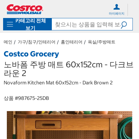
컨
메
텐
뉴
마이페이지
츠
로
카테고리 전체
로
바
바
로
보기
로
가
가
기
메인
가구/침구/인테리어
홈인테리어
욕실/주방매트
기
Costco Grocery
노바폼 주방 매트 60x152cm - 다크브
라운 2
Novaform Kitchen Mat 60x152cm - Dark Brown 2
상품 #
987675-25DB