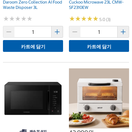
Daroom Zero Collection AI Food
Cuckoo Microwave 23L CMW-
Waste Disposer 3L
SF2310EW
★
★
★
★
★
★
★
★
★
★
★
★
★
★
★
★
★
★
★
★
5.0 (3)
카트에 담기
카트에 담기