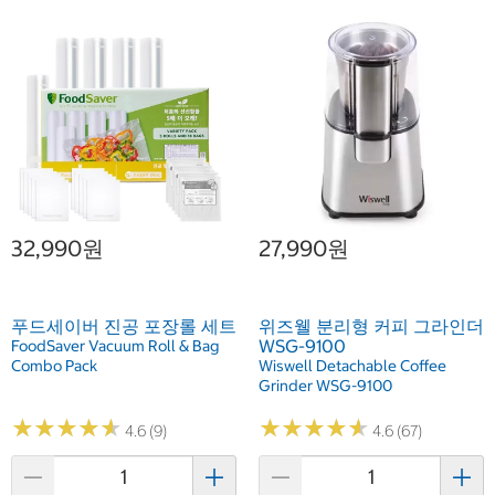
32,990원
27,990원
푸드세이버 진공 포장롤 세트
위즈웰 분리형 커피 그라인더
WSG-9100
FoodSaver Vacuum Roll & Bag
Combo Pack
Wiswell Detachable Coffee
Grinder WSG-9100
★
★
★
★
★
★
★
★
★
★
★
★
★
★
★
★
★
★
★
★
4.6 (9)
4.6 (67)