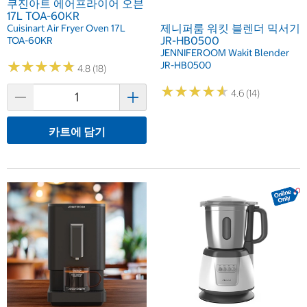
쿠진아트 에어프라이어 오븐
17L TOA-60KR
제니퍼룸 워킷 블렌더 믹서기
Cuisinart Air Fryer Oven 17L
JR-HB0500
TOA-60KR
JENNIFEROOM Wakit Blender
★
★
★
★
★
★
★
★
★
★
JR-HB0500
4.8 (18)
★
★
★
★
★
★
★
★
★
★
4.6 (14)
카트에 담기