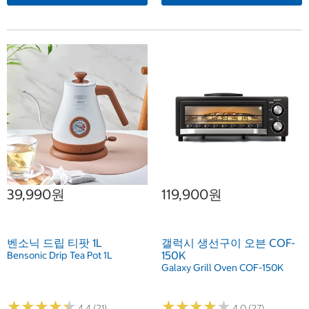
39,990원
119,900원
벤소닉 드립 티팟 1L
갤럭시 생선구이 오븐 COF-
150K
Bensonic Drip Tea Pot 1L
Galaxy Grill Oven COF-150K
★
★
★
★
★
★
★
★
★
★
★
★
★
★
★
★
★
★
★
★
4.4 (21)
4.0 (27)