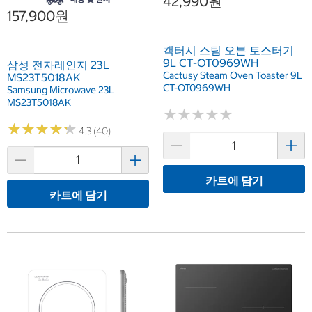
42,990원
157,900원
캑터시 스팀 오븐 토스터기
9L CT-OT0969WH
삼성 전자레인지 23L
Cactusy Steam Oven Toaster 9L
MS23T5018AK
CT-OT0969WH
Samsung Microwave 23L
MS23T5018AK
★
★
★
★
★
★
★
★
★
★
★
★
★
★
★
★
★
★
★
★
4.3 (40)
카트에 담기
카트에 담기