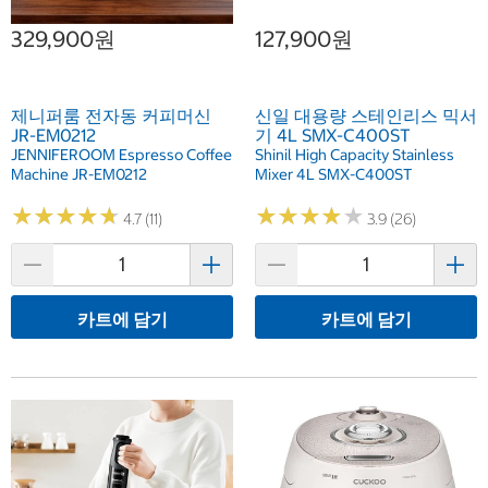
329,900원
127,900원
제니퍼룸 전자동 커피머신
신일 대용량 스테인리스 믹서
JR-EM0212
기 4L SMX-C400ST
JENNIFEROOM Espresso Coffee
Shinil High Capacity Stainless
Machine JR-EM0212
Mixer 4L SMX-C400ST
★
★
★
★
★
★
★
★
★
★
★
★
★
★
★
★
★
★
★
★
4.7 (11)
3.9 (26)
카트에 담기
카트에 담기