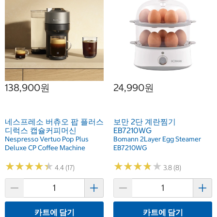
138,900원
24,990원
네스프레소 버츄오 팝 플러스
보만 2단 계란찜기
디럭스 캡슐커피머신
EB7210WG
Nespresso Vertuo Pop Plus
Bomann 2Layer Egg Steamer
Deluxe CP Coffee Machine
EB7210WG
★
★
★
★
★
★
★
★
★
★
★
★
★
★
★
★
★
★
★
★
4.4 (17)
3.8 (8)
카트에 담기
카트에 담기