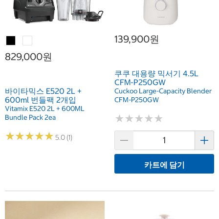
139,900원
829,000원
쿠쿠 대용량 믹서기 4.5L
CFM-P250GW
바이타믹스 E520 2L +
Cuckoo Large-Capacity Blender
600ml 번들팩 2개입
CFM-P250GW
Vitamix E520 2L + 600ML
★
★
★
★
★
★
★
★
★
★
Bundle Pack 2ea
★
★
★
★
★
★
★
★
★
★
5.0 (1)
카트에 담기