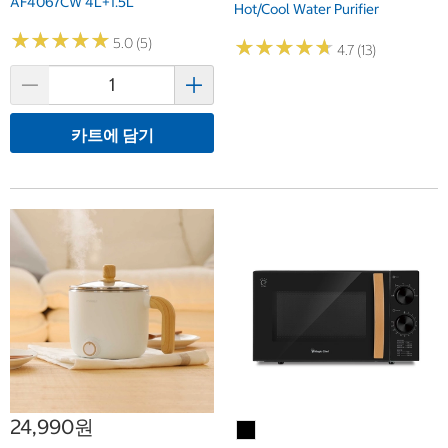
AF4067CW 4L+1.5L
Hot/Cool Water Purifier
★
★
★
★
★
★
★
★
★
★
5.0 (5)
★
★
★
★
★
★
★
★
★
★
4.7 (13)
카트에 담기
24,990원