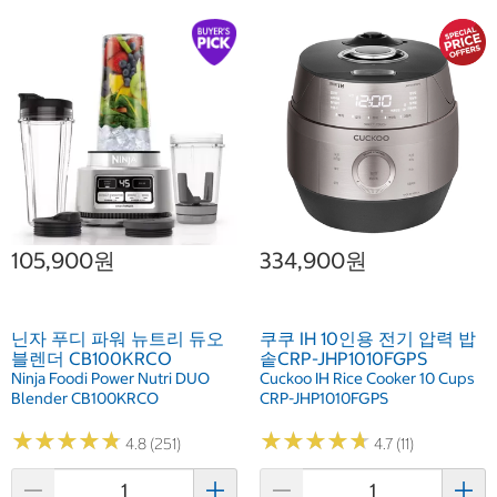
105,900원
334,900원
닌자 푸디 파워 뉴트리 듀오
쿠쿠 IH 10인용 전기 압력 밥
블렌더 CB100KRCO
솥CRP-JHP1010FGPS
Ninja Foodi Power Nutri DUO
Cuckoo IH Rice Cooker 10 Cups
Blender CB100KRCO
CRP-JHP1010FGPS
★
★
★
★
★
★
★
★
★
★
★
★
★
★
★
★
★
★
★
★
4.8 (251)
4.7 (11)