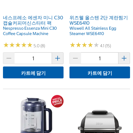
네스프레소 에센자 미니 C30
위즈웰 올스텐 2단 계란찜기
캡슐커피머신스타터 팩
WSE6410
Nespresso Essenza Mini C30
Wiswell All Stainless Egg
Coffee Capsule Machine
Steamer WSE6410
★
★
★
★
★
★
★
★
★
★
★
★
★
★
★
★
★
★
★
★
5.0 (8)
4.1 (15)
카트에 담기
카트에 담기