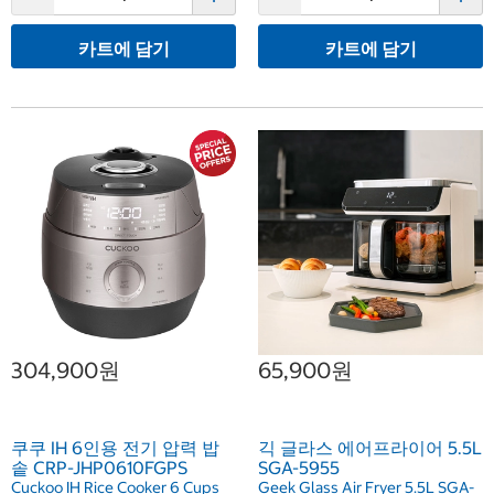
카트에 담기
카트에 담기
304,900원
65,900원
쿠쿠 IH 6인용 전기 압력 밥
긱 글라스 에어프라이어 5.5L
솥 CRP-JHP0610FGPS
SGA-5955
Cuckoo IH Rice Cooker 6 Cups
Geek Glass Air Fryer 5.5L SGA-