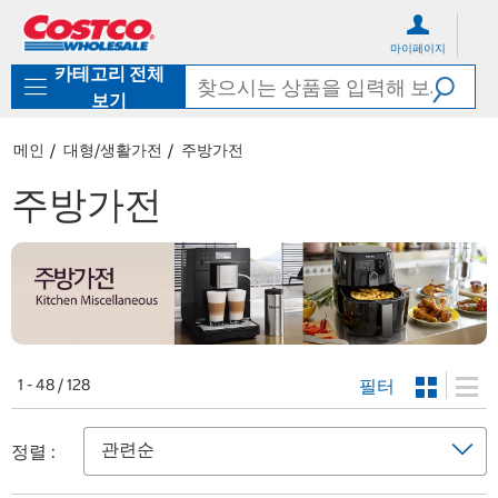
컨
메
텐
뉴
마이페이지
츠
로
카테고리 전체
로
바
바
로
보기
로
가
가
기
메인
대형/생활가전
주방가전
기
주방가전
필터
1 - 48 / 128
정렬 :