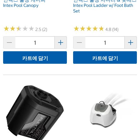
Intex Pool Canopy
Intex Pool Ladder w/ Foot Bath
Set
★
★
★
★
★
★
★
★
★
★
★
★
★
★
★
★
★
★
★
★
2.5 (2)
4.8 (14)
카트에 담기
카트에 담기