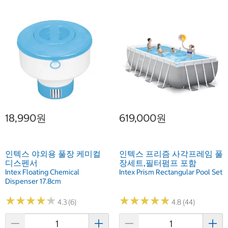
18,990원
619,000원
인텍스 야외용 풀장 케미컬
인텍스 프리즘 사각프레임 풀
디스펜서
장세트,필터펌프 포함
Intex Floating Chemical
Intex Prism Rectangular Pool Set
Dispenser 17.8cm
★
★
★
★
★
★
★
★
★
★
★
★
★
★
★
★
★
★
★
★
4.3 (6)
4.8 (44)