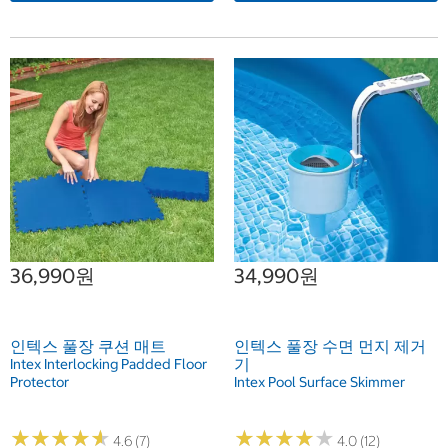
36,990원
34,990원
인텍스 풀장 쿠션 매트
인텍스 풀장 수면 먼지 제거
기
Intex Interlocking Padded Floor
Protector
Intex Pool Surface Skimmer
★
★
★
★
★
★
★
★
★
★
★
★
★
★
★
★
★
★
★
★
4.6 (7)
4.0 (12)