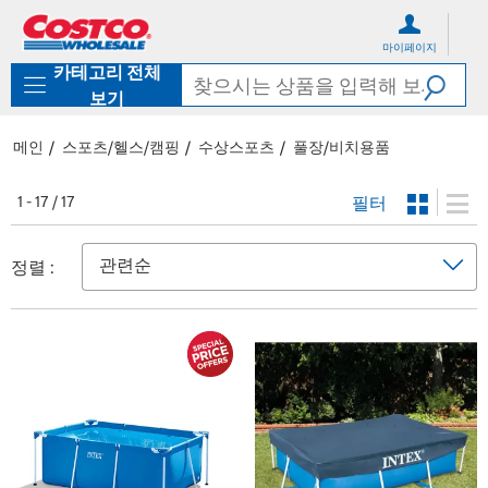
컨
메
텐
뉴
마이페이지
츠
로
카테고리 전체
로
바
바
로
보기
로
가
가
기
메인
스포츠/헬스/캠핑
수상스포츠
풀장/비치용품
기
필터
1 - 17 / 17
정렬 :