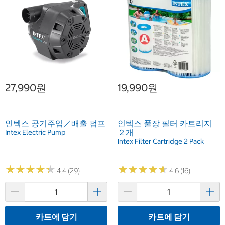
27,990원
19,990원
인텍스 공기주입／배출 펌프
인텍스 풀장 필터 카트리지
２개
Intex Electric Pump
Intex Filter Cartridge 2 Pack
★
★
★
★
★
★
★
★
★
★
★
★
★
★
★
★
★
★
★
★
4.4 (29)
4.6 (16)
카트에 담기
카트에 담기