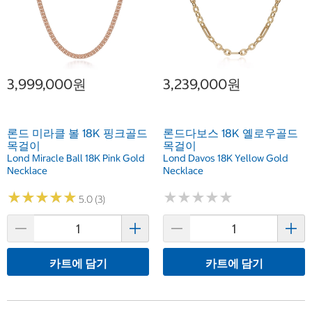
3,999,000원
3,239,000원
론드 미라클 볼 18K 핑크골드
론드다보스 18K 옐로우골드
목걸이
목걸이
Lond Miracle Ball 18K Pink Gold
Lond Davos 18K Yellow Gold
Necklace
Necklace
★
★
★
★
★
★
★
★
★
★
★
★
★
★
★
★
★
★
★
★
5.0 (3)
카트에 담기
카트에 담기