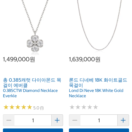
1,499,000원
1,639,000원
총 0.385캐럿 다이아몬드 목
론드 디네베 18K 화이트골드
걸이 에버클
목걸이
0.385CTW Diamond Necklace
Lond Di Neve 18K White Gold
Everkle
Necklace
★
★
★
★
★
★
★
★
★
★
★
★
★
★
★
★
★
★
★
★
5.0 (1)