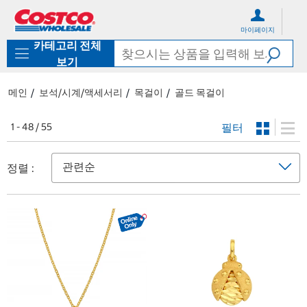
컨
메
텐
뉴
마이페이지
츠
로
카테고리 전체
로
바
바
로
보기
로
가
가
기
메인
보석/시계/액세서리
목걸이
골드 목걸이
기
필터
1 - 48 / 55
정렬 :