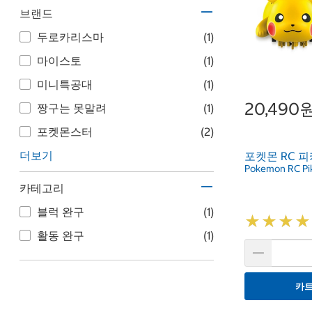
브랜드
두로카리스마
(1)
마이스토
(1)
미니특공대
(1)
20,490
짱구는 못말려
(1)
포켓몬스터
(2)
더보기
포켓몬 RC 
Pokemon RC Pi
카테고리
블럭 완구
(1)
★
★
★
★
★
★
★
★
활동 완구
(1)
카트