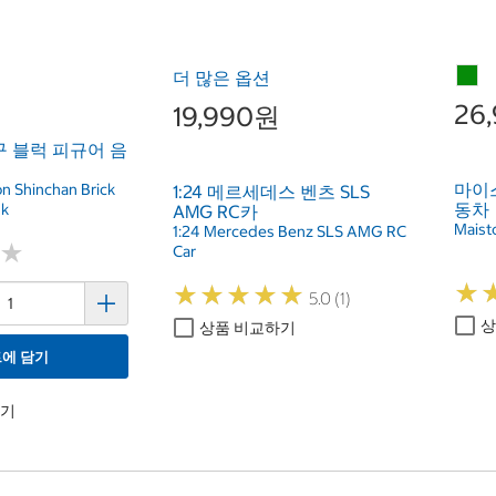
더 많은 옵션
26
19,990원
짱구 블럭 피규어 음
마이스
n Shinchan Brick
1:24 메르세데스 벤츠 SLS
동차
pk
AMG RC카
Maisto
1:24 Mercedes Benz SLS AMG RC
★
★
Car
★
★
★
★
★
★
★
★
★
★
★
★
5.0 (1)
상
상품 비교하기
에 담기
하기