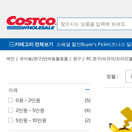
컨
메
텐
뉴
츠
로
로
바
바
로
로
가
가
기
기
카테고리 전체보기
스페셜 할인
Buyer's Pick
비즈니스 
메인
유아동/완구/반려동물용품
완구
RC 완구/피규어/프라모
정렬 :
가격
0원 ~ 2만원
(5)
2만원 ~ 5만원
(4)
5만원 ~ 10만원
(2)