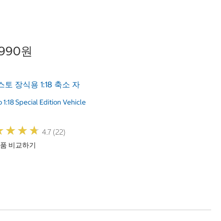
,990원
토 장식용 1:18 축소 자
 1:18 Special Edition Vehicle
★
★
★
★
★
★
★
★
4.7 (22)
품 비교하기