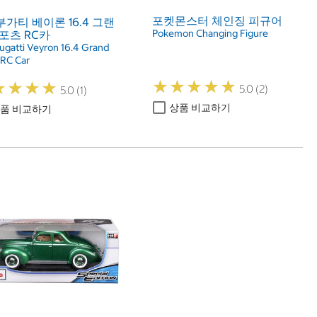
포켓몬스터 체인징 피규어
4 부가티 베이론 16.4 그랜
Pokemon Changing Figure
포츠 RC카
Bugatti Veyron 16.4 Grand
 RC Car
★
★
★
★
★
★
★
★
★
★
★
★
★
★
★
★
★
★
5.0 (2)
5.0 (1)
상품 비교하기
품 비교하기