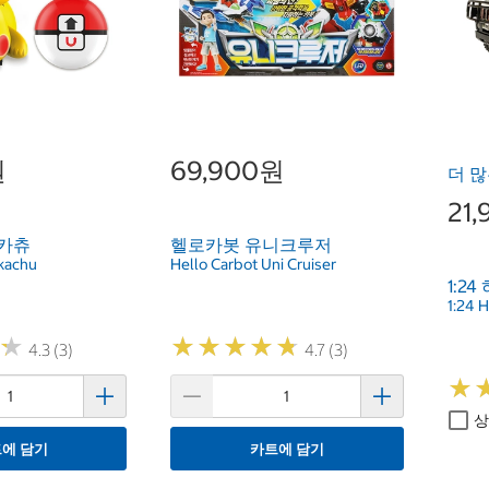
원
69,900원
더 많
21
피카츄
헬로카봇 유니크루저
kachu
Hello Carbot Uni Cruiser
1:24
1:24 
★
★
★
★
★
★
★
★
★
★
★
★
4.3 (3)
4.7 (3)
★
★
상
에 담기
카트에 담기