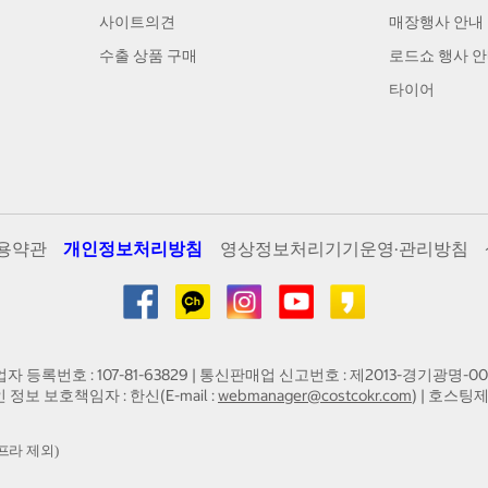
사이트의견
매장행사 안내
수출 상품 구매
로드쇼 행사 
타이어
용약관
개인정보처리방침
영상정보처리기기운영·관리방침
업자 등록번호 : 107-81-63829 | 통신판매업 신고번호 : 제2013-경기광명-00
인 정보 보호책임자 : 한신(E-mail :
webmanager@costcokr.com
) | 호스팅제
프라 제외)