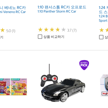
1:10 팬서스톰 RC카 오프로드
기니 베네노 RC카
1:2
1:10 Panther Storm RC Car
드 스
ni Veneno RC Car
1:24 
Sport
★
★
★
★
★
★
★
★
★
★
★
★
★
★
3.7 (7)
5.0 (1)
상품 비교하기
하기
상