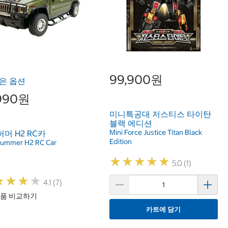
99,900원
은 옵션
,990원
미니특공대 저스티스 타이탄
블랙 에디션
Mini Force Justice Titan Black
 허머 H2 RC카
Edition
Hummer H2 RC Car
★
★
★
★
★
★
★
★
★
★
5.0 (1)
★
★
★
★
★
★
★
★
4.1 (7)
품 비교하기
카트에 담기