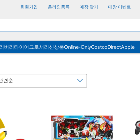
회원가입
온라인등록
매장 찾기
매장 이벤트
딜리버리
타이어
그로서리
신상품
Online-Only
CostcoDirect
Apple
델