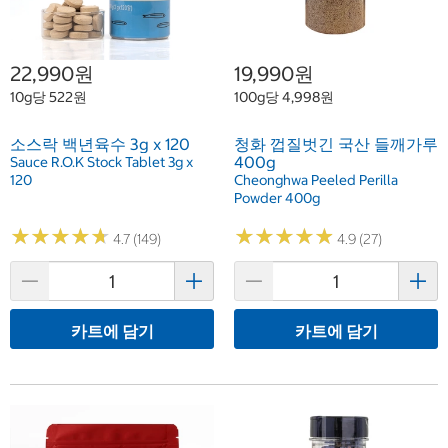
22,990원
19,990원
10g당 522원
100g당 4,998원
소스락 백년육수 3g x 120
청화 껍질벗긴 국산 들깨가루
400g
Sauce R.O.K Stock Tablet 3g x
120
Cheonghwa Peeled Perilla
Powder 400g
★
★
★
★
★
★
★
★
★
★
★
★
★
★
★
★
★
★
★
★
4.7 (149)
4.9 (27)
카트에 담기
카트에 담기