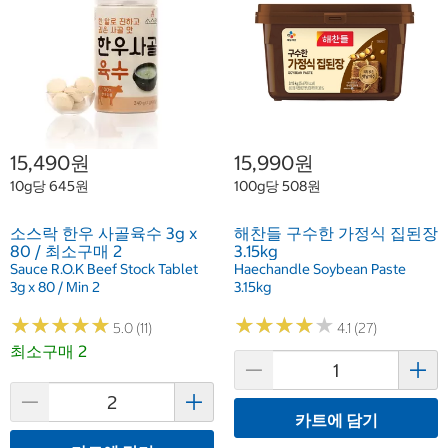
15,490원
15,990원
10g당 645원
100g당 508원
소스락 한우 사골육수 3g x
해찬들 구수한 가정식 집된장
80 / 최소구매 2
3.15kg
Sauce R.O.K Beef Stock Tablet
Haechandle Soybean Paste
3g x 80 / Min 2
3.15kg
★
★
★
★
★
★
★
★
★
★
★
★
★
★
★
★
★
★
★
★
5.0 (11)
4.1 (27)
최소구매 2
카트에 담기