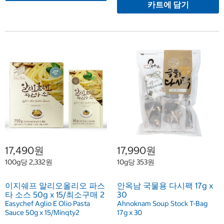
카트에 담기
17,490원
17,990원
100g당 2,332원
10g당 353원
이지쉐프 알리오올리오 파스
안옥남 국물용 다시팩 17g x
타 소스 50g x 15/최소구매 2
30
Easychef Aglio E Olio Pasta
Ahnoknam Soup Stock T-Bag
Sauce 50g x 15/Minqty2
17g x 30