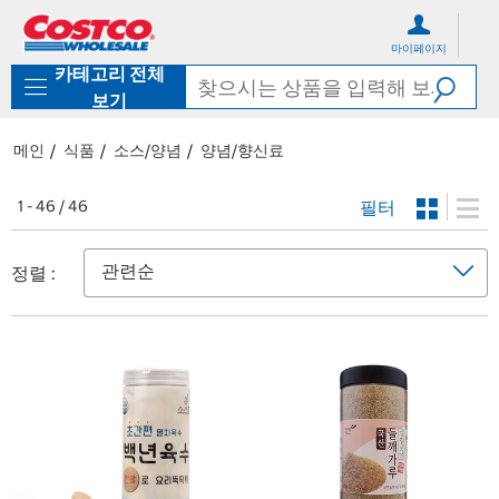
컨
메
텐
뉴
마이페이지
츠
로
카테고리 전체
로
바
바
로
보기
로
가
가
기
메인
식품
소스/양념
양념/향신료
기
필터
1 - 46 / 46
정렬 :