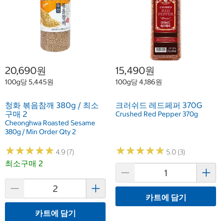
20,690원
15,490원
100g당 5,445원
100g당 4,186원
청화 볶음참깨 380g / 최소
크러쉬드 레드페퍼 370G
구매 2
Crushed Red Pepper 370g
Cheonghwa Roasted Sesame
380g / Min Order Qty 2
★
★
★
★
★
★
★
★
★
★
★
★
★
★
★
★
★
★
★
★
4.9 (7)
5.0 (3)
최소구매 2
카트에 담기
카트에 담기