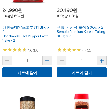
24,990원
20,490원
100g당 694원
100g당 1,138원
해찬들태양초고추장1.8kg x
샘표 국산콩 토장 900g x 2
2
Sempio Premium Korean Tojang
Haechandle Hot Pepper Paste
900g x 2
1.8kg x 2
★
★
★
★
★
★
★
★
★
★
★
★
★
★
★
★
★
★
★
★
4.6 (170)
4.7 (27)
카트에 담기
카트에 담기