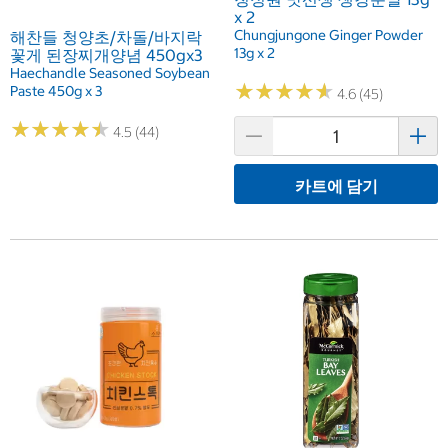
x 2
Chungjungone Ginger Powder
해찬들 청양초/차돌/바지락
13g x 2
꽃게 된장찌개양념 450gx3
Haechandle Seasoned Soybean
★
★
★
★
★
★
★
★
★
★
Paste 450g x 3
4.6 (45)
★
★
★
★
★
★
★
★
★
★
4.5 (44)
카트에 담기