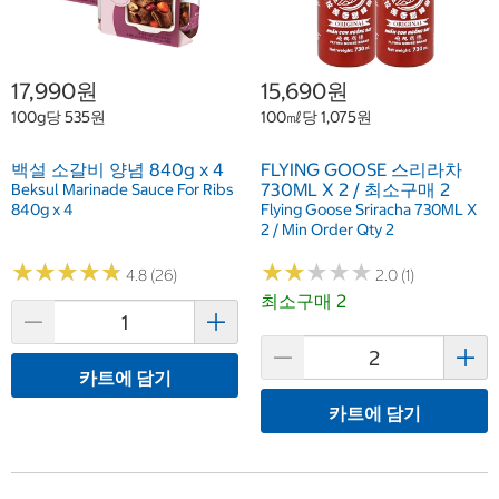
17,990원
15,690원
100g당 535원
100㎖당 1,075원
백설 소갈비 양념 840g x 4
FLYING GOOSE 스리라차
730ML X 2 / 최소구매 2
Beksul Marinade Sauce For Ribs
840g x 4
Flying Goose Sriracha 730ML X
2 / Min Order Qty 2
★
★
★
★
★
★
★
★
★
★
★
★
★
★
★
★
★
★
★
★
4.8 (26)
2.0 (1)
최소구매 2
카트에 담기
카트에 담기