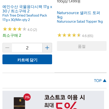
100g당 1,499원
예인수산 국물용다시팩 17g x
30 / 최소구매 2
Natursource 샐러드 토퍼
Fish Tree Dried Seafood Pack
1kg
17g x 30/Min qty 2
Natursource Salad Topper 1kg
★
★
★
★
★
★
★
★
★
★
4.0 (2)
★
★
★
★
★
★
★
★
★
★
최소구매 2
4.6 (65)
품절
카트에 담기
TOP ▲