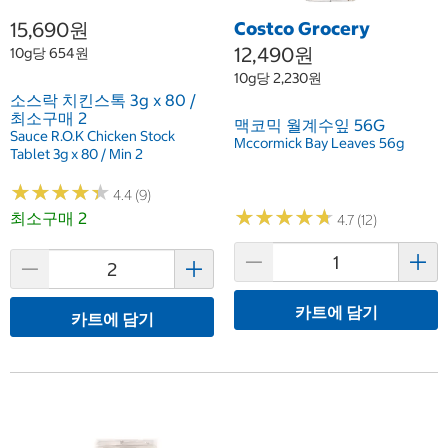
15,690원
Costco Grocery
12,490원
10g당 654원
10g당 2,230원
소스락 치킨스톡 3g x 80 /
최소구매 2
맥코믹 월계수잎 56G
Sauce R.O.K Chicken Stock
Mccormick Bay Leaves 56g
Tablet 3g x 80 / Min 2
★
★
★
★
★
★
★
★
★
★
4.4 (9)
★
★
★
★
★
★
★
★
★
★
최소구매 2
4.7 (12)
카트에 담기
카트에 담기