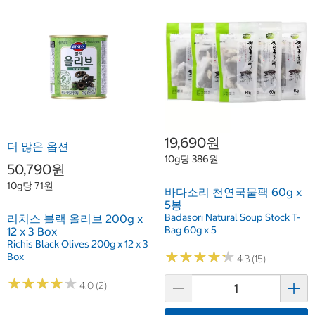
19,690원
더 많은 옵션
10g당 386원
50,790원
10g당 71원
바다소리 천연국물팩 60g x
5봉
Badasori Natural Soup Stock T-
리치스 블랙 올리브 200g x
Bag 60g x 5
12 x 3 Box
Richis Black Olives 200g x 12 x 3
★
★
★
★
★
★
★
★
★
★
Box
4.3 (15)
★
★
★
★
★
★
★
★
★
★
4.0 (2)