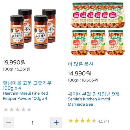
19,990원
더 많은 옵션
100g당 5,261원
14,990원
100g당 18,506원
햇님마을 고운 고춧가루
100g x 4
Haetnim-Maeul Fine Red
새미네부엌 김치양념 9개
Pepper Powder 100g x 4
Semie's Kitchen Kimchi
Marinade 9ea
★
★
★
★
★
★
★
★
★
★
★
★
★
★
★
★
★
★
★
★
4.5 (4)