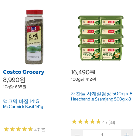
Costco Grocery
16,490원
8,990원
100g당 412원
10g당 638원
해찬들 사계절쌈장 500g x 8
Haechandle Ssamjang 500g x 8
맥코믹 바질 141G
McCormick Basil 141g
★
★
★
★
★
★
★
★
★
★
4.7 (33)
★
★
★
★
★
★
★
★
★
★
4.7 (6)