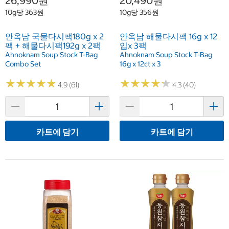
26,990원
20,490원
10g당 363원
10g당 356원
안옥남 국물다시팩180g x 2
안옥남 해물다시팩 16g x 12
팩 + 해물다시팩192g x 2팩
입x 3팩
Ahnoknam Soup Stock T-Bag
Ahnoknam Soup Stock T-Bag
Combo Set
16g x 12ct x 3
★
★
★
★
★
★
★
★
★
★
★
★
★
★
★
★
★
★
★
★
4.9 (61)
4.3 (40)
카트에 담기
카트에 담기