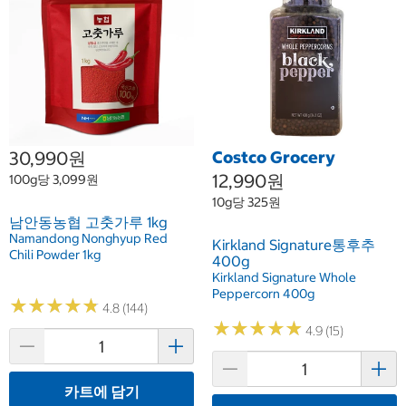
30,990원
Costco Grocery
12,990원
100g당 3,099원
10g당 325원
남안동농협 고춧가루 1kg
Namandong Nonghyup Red
Kirkland Signature통후추
Chili Powder 1kg
400g
Kirkland Signature Whole
Peppercorn 400g
★
★
★
★
★
★
★
★
★
★
4.8 (144)
★
★
★
★
★
★
★
★
★
★
4.9 (15)
카트에 담기