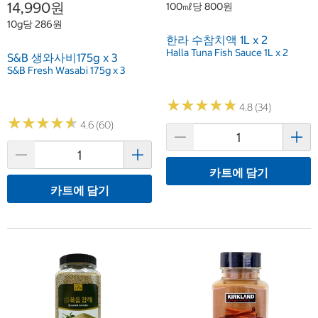
14,990원
100㎖당 800원
10g당 286원
한라 수참치액 1L x 2
Halla Tuna Fish Sauce 1L x 2
S&B 생와사비175g x 3
S&B Fresh Wasabi 175g x 3
★
★
★
★
★
★
★
★
★
★
4.8 (34)
★
★
★
★
★
★
★
★
★
★
4.6 (60)
카트에 담기
카트에 담기