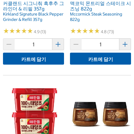
커클랜드 시그니춰 흑후추 그
맥코믹 몬트리얼 스테이크 시
라인더 & 리필 357g
즈닝 822g
Kirkland Signature Black Pepper
Mccormick Steak Seasoning
Grinder & Refill 357g
822g
★
★
★
★
★
★
★
★
★
★
★
★
★
★
★
★
★
★
★
★
4.9 (13)
4.8 (73)
카트에 담기
카트에 담기