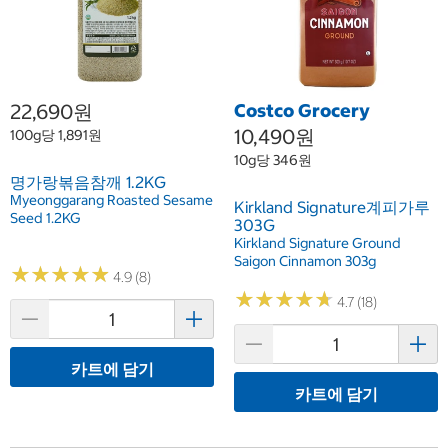
22,690원
Costco Grocery
10,490원
100g당 1,891원
10g당 346원
명가랑볶음참깨 1.2KG
Myeonggarang Roasted Sesame
Kirkland Signature계피가루
Seed 1.2KG
303G
Kirkland Signature Ground
Saigon Cinnamon 303g
★
★
★
★
★
★
★
★
★
★
4.9 (8)
★
★
★
★
★
★
★
★
★
★
4.7 (18)
카트에 담기
카트에 담기