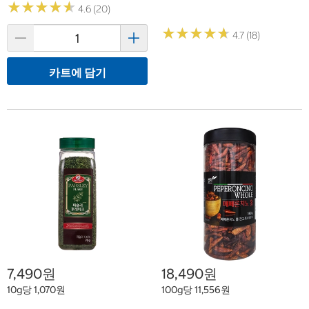
★
★
★
★
★
★
★
★
★
★
4.6 (20)
★
★
★
★
★
★
★
★
★
★
4.7 (18)
카트에 담기
7,490원
18,490원
10g당 1,070원
100g당 11,556원