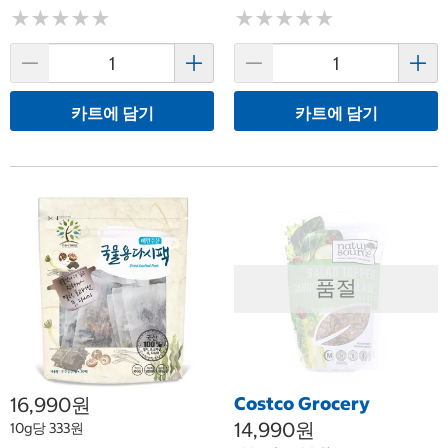
★
★
★
★
★
★
★
★
★
★
★
★
★
★
★
★
★
★
★
★
카트에 담기
카트에 담기
품절
16,990원
Costco Grocery
14,990원
10g당 333원