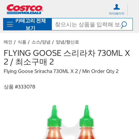
컨
메
텐
뉴
마이페이지
츠
로
카테고리 전체
로
바
바
로
보기
로
가
가
기
메인
식품
소스/양념
양념/향신료
기
FLYING GOOSE 스리라차 730ML X
2 / 최소구매 2
Flying Goose Sriracha 730ML X 2 / Min Order Qty 2
상품 #
333078