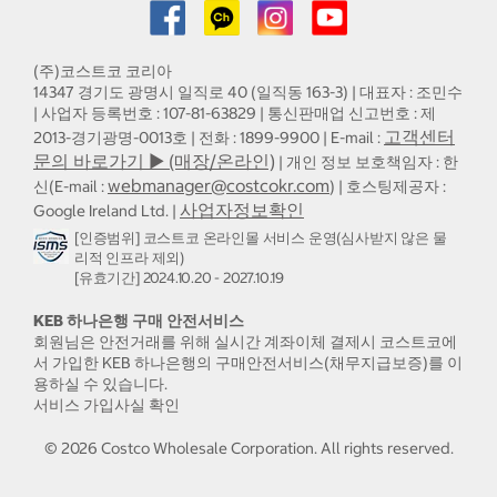
(주)코스트코 코리아
14347 경기도 광명시 일직로 40 (일직동 163-3) | 대표자 : 조민수
| 사업자 등록번호 : 107-81-63829 | 통신판매업 신고번호 : 제
고객센터
2013-경기광명-0013호 | 전화 : 1899-9900 | E-mail :
문의 바로가기 ▶ (매장/온라인)
| 개인 정보 보호책임자 : 한
webmanager@costcokr.com
신(E-mail :
) | 호스팅제공자 :
사업자정보확인
Google Ireland Ltd. |
[인증범위] 코스트코 온라인몰 서비스 운영(심사받지 않은 물
리적 인프라 제외)
[유효기간] 2024.10.20 - 2027.10.19
KEB 하나은행 구매 안전서비스
회원님은 안전거래를 위해 실시간 계좌이체 결제시 코스트코에
서 가입한 KEB 하나은행의 구매안전서비스(채무지급보증)를 이
용하실 수 있습니다.
서비스 가입사실 확인
©
2026
Costco Wholesale Corporation.
All rights reserved.