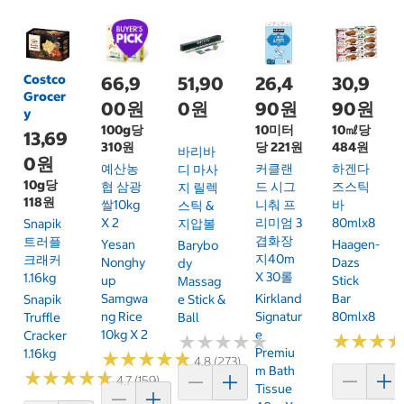
Costco
66,9
51,90
26,4
30,9
Grocer
00원
0원
90원
90원
y
100g당
10미터
10㎖당
13,69
310원
당 221원
484원
바리바
0원
예산농
커클랜
하겐다
디 마사
10g당
협 삼광
드 시그
즈스틱
지 릴렉
118원
쌀10kg
니춰 프
바
스틱 &
X 2
리미엄 3
80mlx8
Snapik
지압볼
겹화장
트러플
Yesan
Haagen-
Barybo
지40m
크래커
Nonghy
Dazs
Dy
X 30롤
1.16kg
Up
Stick
Massag
Samgwa
Kirkland
Bar
Snapik
E Stick &
Ng Rice
Signatur
80mlx8
Truffle
Ball
10kg X 2
E
Cracker
★
★
★
★
★
★
★
★
★
★
★
★
★
★
★
★
Premiu
1.16kg
★
★
★
★
★
★
★
★
★
★
4.8 (273)
M Bath
★
★
★
★
★
★
★
★
★
★
4.7 (159)
Tissue