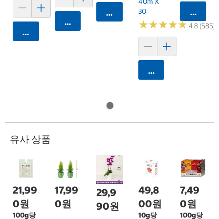
40m X
30
카트에 
카트에 담기
카트에 담기
★
★
★
★
★
★
★
★
★
★
4.8 (585)
카트에 담기
카트에 담기
유사 상품
21,99
17,99
49,8
7,49
29,9
0원
0원
00원
0원
90원
100g당
10g당
100g당