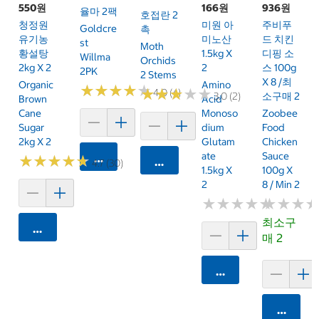
550원
166원
936원
율마 2팩
호접란 2
청정원
미원 아
주비푸
Goldcre
촉
유기농
미노산
드 치킨
St
Moth
황설탕
1.5kg X
디핑 소
Willma
Orchids
2kg X 2
2
스 100g
2PK
2 Stems
X 8 /최
Organic
Amino
★
★
★
★
★
★
★
★
★
★
★
★
★
★
★
★
★
★
★
★
4.0 (4)
소구매 2
3.0 (2)
Brown
Acid
Cane
Monoso
Zoobee
Sugar
Dium
Food
2kg X 2
Glutam
Chicken
Ate
Sauce
카트에 담기
★
★
★
★
★
★
★
★
★
★
카트에 담기
4.7 (30)
1.5kg X
100g X
2
8 / Min 2
★
★
★
★
★
★
★
★
★
★
★
★
★
★
★
★
최소구
카트에 담기
매 2
카트에 담기
카트에 